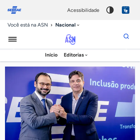
Fale
Acessibilidade
conosco
0
acessibilidade
9
Nacional
Você está na ASN
Dados
para
busca
Agência
Início
Editorias
Palavra
Sebrae
chave
de
Notícias