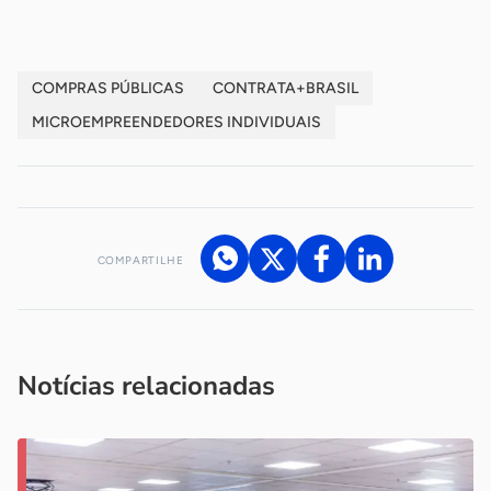
COMPRAS PÚBLICAS
CONTRATA+BRASIL
MICROEMPREENDEDORES INDIVIDUAIS
COMPARTILHE
Acesse nossos canais de atendimento
Ficou com alguma dúvida?
.
Se
você é um profissional da imprensa, entre em contato pelo
imprensa@sebrae.com.br
fale com a ASN em cada UF
ou
Notícias relacionadas