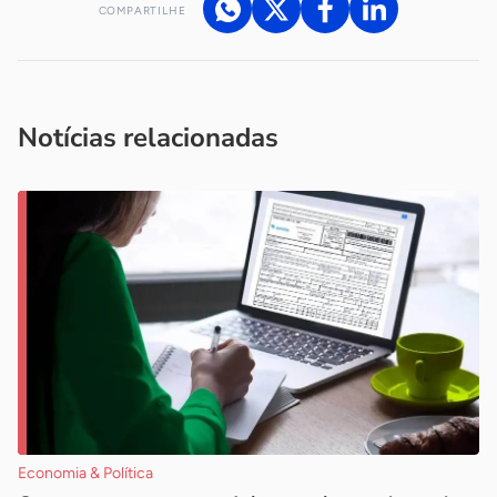
COMPARTILHE
Acesse nossos canais de atendimento
Ficou com alguma dúvida?
.
Se
você é um profissional da imprensa, entre em contato pelo
imprensa@sebrae.com.br
fale com a ASN em cada UF
ou
Notícias relacionadas
Economia & Política