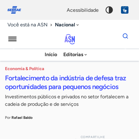
Fale
Acessibilidade
conosco
0
acessibilidade
9
Nacional
Você está na ASN
Dados
para
busca
Agência
Início
Editorias
Palavra
Sebrae
chave
de
Economia & Política
Fortalecimento da indústria de defesa traz
Notícias
oportunidades para pequenos negócios
Investimentos públicos e privados no setor fortalecem a
cadeia de produção e de serviços
Por
Rafael Baldo
COMPARTILHE