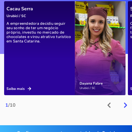
Cacau Serra
Urubici / SC
R
A empreendedora decidiu seguir
seu sonho de ter um negócio
próprio, investiu no mercado de
chocolates e virou atrativo turístico
em Santa Catarina.
Dayana Fabre
Urubici / SC
Saiba mais
1
/10