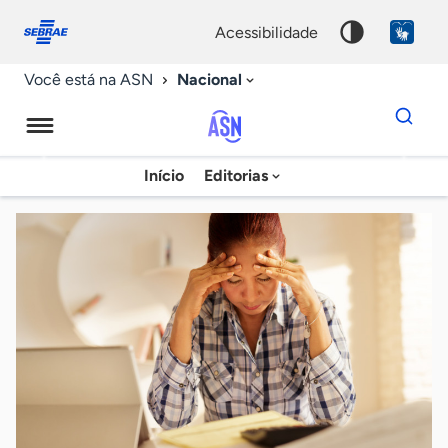
Fale
Acessibilidade
conosco
0
acessibilidade
9
Nacional
Você está na ASN
Dados
para
busca
Agência
Início
Editorias
Palavra
Sebrae
chave
de
Notícias