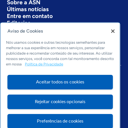
Sobre a ASN
Últimas notícias
Entre em contato
Editorias
Aviso de Cookies
Economia & Política
Inovação & Tecnologia
Nós usamos cookies e outras tecnologias semelhantes para
Cultura empreendedora
melhorar a sua experiência em nossos serviços, personalizar
publicidade e recomendar conteúdo de seu interesse. Ao utilizar
Dados
nossos serviços, você concorda com tal monitoramento descrito
Arquivo
em nossa
Política de Privacidade
Aceitar todos os cookies
Rejeitar cookies opcionais
Preferências de cookies
Visite o Portal Sebrae