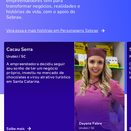
empreendedores têm para
transformar negócios, realidades e
histórias de vida, com o apoio do
Sebrae.
Veja essa e mais histórias em Personagens Sebrae
Cacau Serra
Urubici / SC
R
A empreendedora decidiu seguir
seu sonho de ter um negócio
próprio, investiu no mercado de
chocolates e virou atrativo turístico
em Santa Catarina.
Dayana Fabre
Urubici / SC
Saiba mais