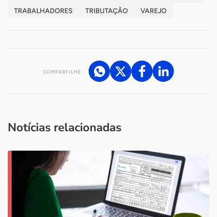
TRABALHADORES
TRIBUTAÇÃO
VAREJO
COMPARTILHE
Acesse nossos canais de atendimento
Ficou com alguma dúvida?
.
Se
você é um profissional da imprensa, entre em contato pelo
imprensa@sebrae.com.br
fale com a ASN em cada UF
ou
Notícias relacionadas