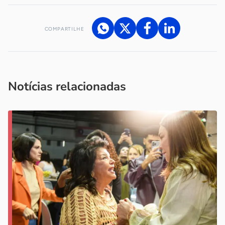
COMPARTILHE
Acesse nossos canais de atendimento
Ficou com alguma dúvida?
.
Se
você é um profissional da imprensa, entre em contato pelo
imprensa@sebrae.com.br
fale com a ASN em cada UF
ou
Notícias relacionadas