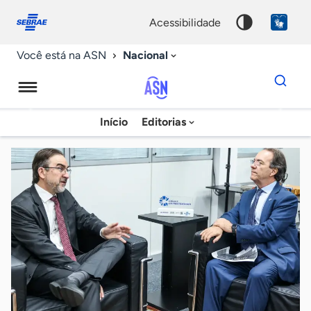
Fale
Acessibilidade
conosco
0
acessibilidade
9
Nacional
Você está na ASN
Dados
para
busca
Agência
Início
Editorias
Palavra
Sebrae
chave
de
Notícias