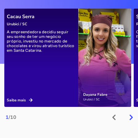
Cacau Serra
Urubici / SC
R
A empreendedora decidiu seguir
seu sonho de ter um negócio
próprio, investiu no mercado de
chocolates e virou atrativo turístico
em Santa Catarina.
Dayana Fabre
Urubici / SC
Saiba mais
1
/10