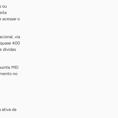
s ou
eita
 acessar o
cional, via
o quase 400
e dívidas
buinte MEI
lamento no
 ativa da