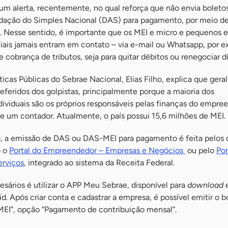
um alerta, recentemente, no qual reforça que não envia boleto
ação do Simples Nacional (DAS) para pagamento, por meio de
. Nesse sentido, é importante que os MEI e micro e pequenos 
ciais jamais entram em contato – via e-mail ou Whatsapp, por 
e cobrança de tributos, seja para quitar débitos ou renegociar dí
ticas Públicas do Sebrae Nacional, Elias Filho, explica que ger
eferidos dos golpistas, principalmente porque a maioria dos
viduais são os próprios responsáveis pelas finanças do empre
e um contador. Atualmente, o país possui 15,6 milhões de MEI.
o, a emissão de DAS ou DAS-MEI para pagamento é feita pelos 
o o
Portal do Empreendedor – Empresas e Negócios
ou pelo
Por
erviços
, integrado ao sistema da Receita Federal.
sários é utilizar o APP Meu Sebrae, disponível para
download
d. Após criar conta e cadastrar a empresa, é possível emitir o b
EI”, opção “Pagamento de contribuição mensal”.