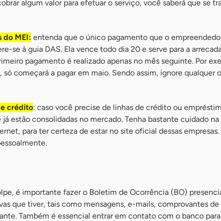
brar algum valor para efetuar o serviço, você saberá que se tr
 do MEI:
entenda que o único pagamento que o empreendedo
re-se à guia DAS. Ela vence todo dia 20 e serve para a arrecad
primeiro pagamento é realizado apenas no mês seguinte. Por ex
l, só começará a pagar em maio. Sendo assim, ignore qualquer o
e crédito
: caso você precise de linhas de crédito ou emprésti
 já estão consolidadas no mercado. Tenha bastante cuidado na
ternet, para ter certeza de estar no site oficial dessas empresas.
r pessoalmente.
lpe, é importante fazer o Boletim de Ocorrência (BO) presenc
ovas que tiver, tais como mensagens, e-mails, comprovantes de
ante. Também é essencial entrar em contato com o banco para 