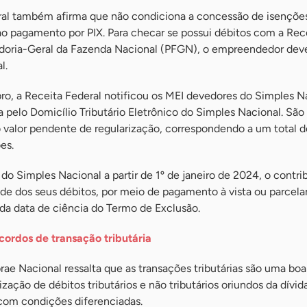
eral também afirma que não condiciona a concessão de isençõe
ao pagamento por PIX. Para checar se possui débitos com a Rec
doria-Geral da Fazenda Nacional (PFGN), o empreendedor deve
l.
, a Receita Federal notificou os MEI devedores do Simples Na
 pelo Domicílio Tributário Eletrônico do Simples Nacional. Sã
o valor pendente de regularização, correspondendo a um total d
es.
 do Simples Nacional a partir de 1º de janeiro de 2024, o contri
dade dos seus débitos, por meio de pagamento à vista ou parce
 da data de ciência do Termo de Exclusão.
ordos de transação tributária
ae Nacional ressalta que as transações tributárias são uma boa
zação de débitos tributários e não tributários oriundos da dívida
 com condições diferenciadas.