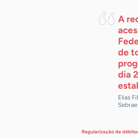
A re
aces
Fede
de t
prog
dia 
esta
Elias F
Sebrae
Regularização de débito