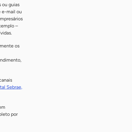
s ou guias
 e-mail ou
empresários
exemplo –
vidas.
almente os
endimento,
canais
tal Sebrae,
em
oleto por