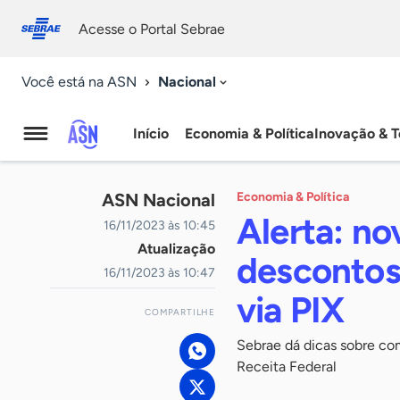
Fale
Acessibilidade
conosco
0
Acesse o Portal Sebrae
9
Nacional
Você está na ASN
Início
Economia & Política
Inovação & T
Agência
Sebrae
ASN Nacional
Economia & Política
de
Alerta: no
16/11/2023 às 10:45
Atualização
Notícias
descontos
16/11/2023 às 10:47
via PIX
COMPARTILHE
Sebrae dá dicas sobre com
Receita Federal