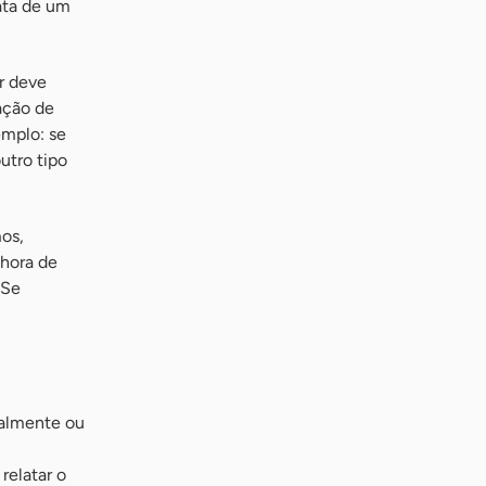
ata de um
r deve
ação de
emplo: se
utro tipo
mos,
 hora de
 Se
ialmente ou
relatar o