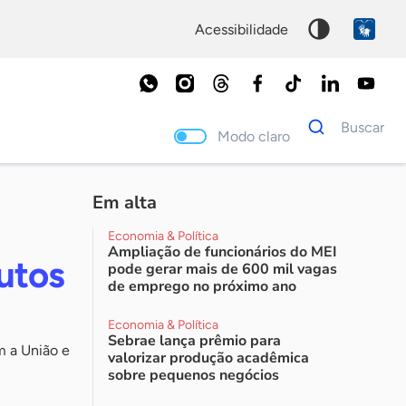
acessibilidade
Dados
Buscar
para
Modo claro
busca
Palavra
chave
Em alta
Economia & Política
Ampliação de funcionários do MEI
utos
pode gerar mais de 600 mil vagas
de emprego no próximo ano
Economia & Política
Sebrae lança prêmio para
m a União e
valorizar produção acadêmica
sobre pequenos negócios