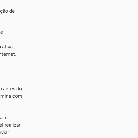
ação de
de
m
 ativa,
nternet,
o antes do
ermina com
 sem
 realizar
nviar