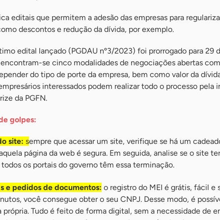
ca editais que permitem a adesão das empresas para regulariz
como descontos e redução da dívida, por exemplo.
ltimo edital lançado (PGDAU nº3/2023) foi prorrogado para 29 
 encontram-se cinco modalidades de negociações abertas co
epender do tipo de porte da empresa, bem como valor da dívida
s empresários interessados podem realizar todo o processo pela i
arize da PGFN.
de golpes:
o site:
s
empre que acessar um site, verifique se há um cadead
aquela página da web é segura. Em seguida, analise se o site t
e todos os portais do governo têm essa terminação.
s e pedidos de documentos:
o registro do MEI é grátis, fácil e
nutos, você consegue obter o seu CNPJ. Desse modo, é possível
 própria. Tudo é feito de forma digital, sem a necessidade de e