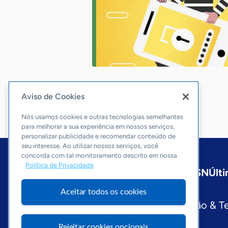
Aviso de Cookies
Nós usamos cookies e outras tecnologias semelhantes
para melhorar a sua experiência em nossos serviços,
personalizar publicidade e recomendar conteúdo de
seu interesse. Ao utilizar nossos serviços, você
concorda com tal monitoramento descrito em nossa
Política de Privacidade
Início
Nacional
Sobre a ASN
Últi
Editorias
Aceitar todos os cookies
Economia & Política
Inovação & T
Visite o Portal Sebrae
Rejeitar cookies opcionais