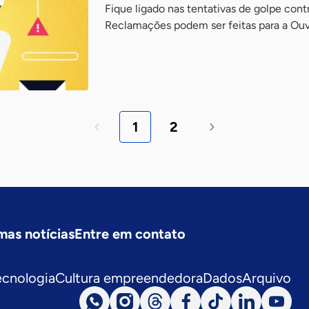
Fique ligado nas tentativas de golpe con
Reclamações podem ser feitas para a Ouvi
1
2
mas notícias
Entre em contato
ecnologia
Cultura empreendedora
Dados
Arquivo