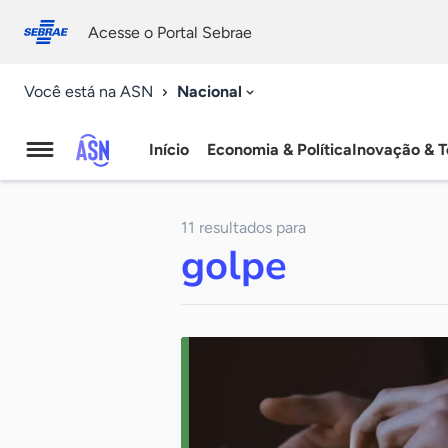
Fale
Acessibilidade
conosco
0
Acesse o Portal Sebrae
9
Nacional
Você está na ASN
Início
Economia & Política
Inovação & T
Agência
Sebrae
11 resultados para
de
golpe
Notícias