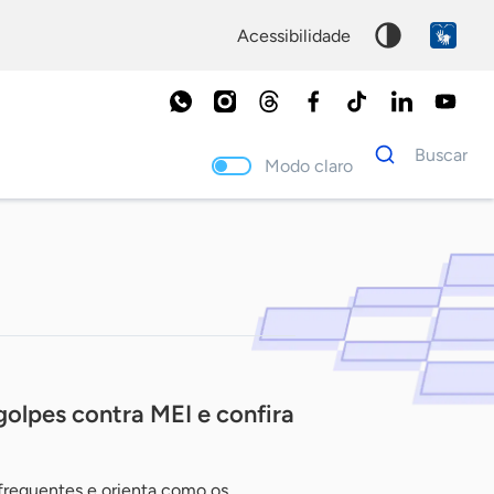
acessibilidade
Dados
Buscar
para
Modo claro
busca
Palavra
chave
golpes contra MEI e confira
 frequentes e orienta como os