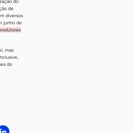
ização do
ção de
om diversos
m junho de
produtores
xi, mas
nclusive,
ões do