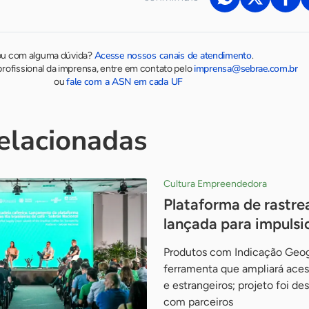
Acesse nossos canais de atendimento
ou com alguma dúvida?
.
imprensa@sebrae.com.br
rofissional da imprensa, entre em contato pelo
fale com a ASN em cada UF
ou
relacionadas
Cultura Empreendedora
Plataforma de rastre
lançada para impuls
Produtos com Indicação Geog
ferramenta que ampliará aces
e estrangeiros; projeto foi d
com parceiros