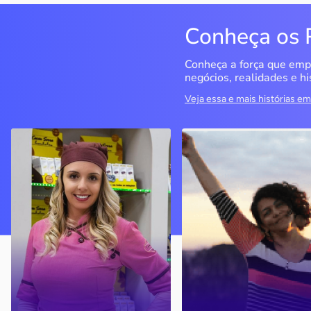
Conheça os 
Conheça a força que emp
negócios, realidades e hi
Veja essa e mais histórias 
Cacau Serra
Seriema Ecoturismo
Urubici / SC
Rio da Conceição / TO
A empreendedora decidiu
O objetivo era ter um CN
seguir seu sonho de ter um
para fazer cursos, mas o
negócio próprio, investiu no
negócio se tornou a
mercado de chocolates e
principal empresa do
virou atrativo turístico em
segmento das Serras Ger
Santa Catarina.
(TO)