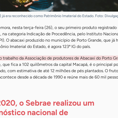
 já era reconhecido como Patrimônio Imaterial do Estado. Foto: Divulga
ra, nesta terça-feira (26), o seu primeiro produto registrad
, na categoria Indicação de Procedência, pelo Instituto Naciona
NPI). O abacaxi produzido no município de Porto Grande, que já h
io Imaterial do Estado, é agora 123ª IG do país.
o trabalho da Associação de produtores de Abacaxi do Porto 
e, que fica a 102 quilômetros da capital Macapá, é o principal p
ado, com estimativa de até 12 milhões de pés plantados. O fruto 
 acontece desde a década de 1990 e reúne mais de 60 mil pesso
020, o Sebrae realizou um
nóstico nacional de