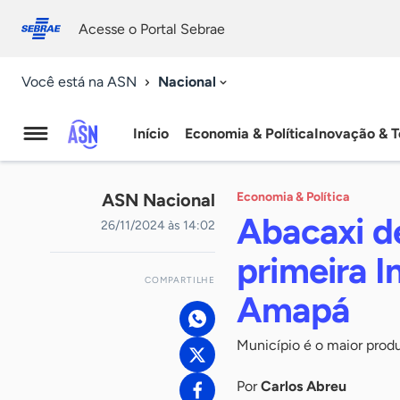
Fale
Acessibilidade
conosco
0
Acesse o Portal Sebrae
9
Nacional
Você está na ASN
Início
Economia & Política
Inovação & T
Agência
Sebrae
ASN Nacional
Economia & Política
de
Abacaxi d
26/11/2024 às 14:02
Notícias
primeira I
COMPARTILHE
Amapá
Município é o maior produ
Por
Carlos Abreu