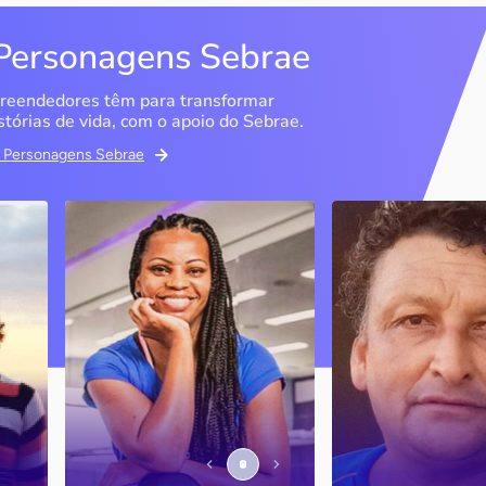
Personagens Sebrae
reendedores têm para transformar
stórias de vida, com o apoio do Sebrae.
em Personagens Sebrae
Studio Olimpic Shape
DG Distribuido
Água Mineral
São Paulo / SP
Marília / SP
PJ
A ex-atleta olímpica e
empresária diz que o Sebrae
Entenda como o Se
foi fundamental para que ela
ajudou a consolidar
conseguisse tirar a ideia do
negócio, que cres
ais
papel e estruturar o negócio