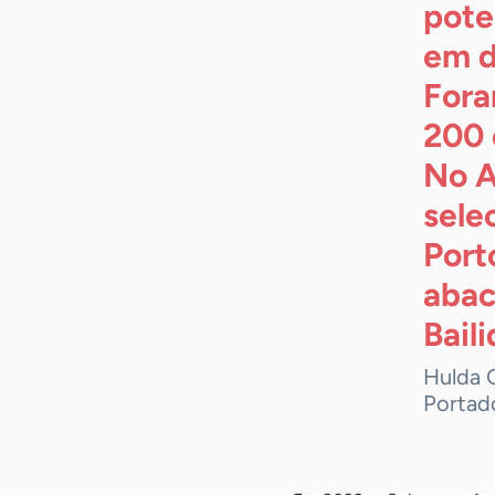
pote
em d
Fora
200 
No A
sele
Port
abac
Bail
Hulda 
Portad