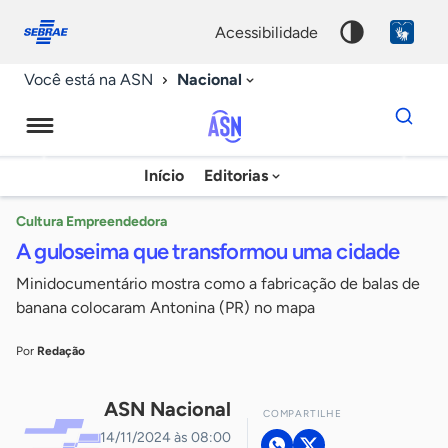
Fale
Acessibilidade
conosco
0
acessibilidade
9
Nacional
Você está na ASN
Dados
para
busca
Agência
Início
Editorias
Palavra
Sebrae
chave
de
Cultura Empreendedora
A guloseima que transformou uma cidade
Notícias
Minidocumentário mostra como a fabricação de balas de
banana colocaram Antonina (PR) no mapa
Por
Redação
ASN Nacional
COMPARTILHE
14/11/2024 às 08:00