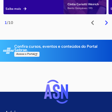
Cíntia Ceriotti Weirich
Bento Gonçalves / RS
Saiba mais
1
/10
Confira cursos, eventos e conteúdos do Portal
Sebrae.
Acesse o Portal