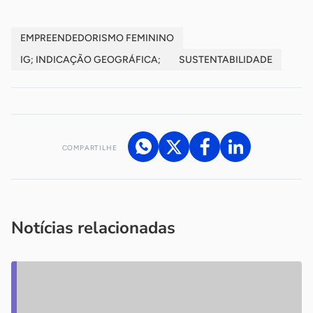
EMPREENDEDORISMO FEMININO
IG; INDICAÇÃO GEOGRÁFICA;
SUSTENTABILIDADE
COMPARTILHE
Acesse nossos canais de atendimento
Ficou com alguma dúvida?
.
Se
você é um profissional da imprensa, entre em contato pelo
imprensa@sebrae.com.br
fale com a ASN em cada UF
ou
Notícias relacionadas