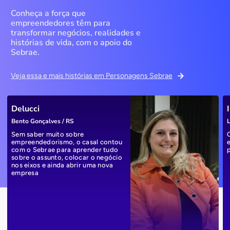
Conheça a força que
empreendedores têm para
transformar negócios, realidades e
histórias de vida, com o apoio do
Sebrae.
Veja essa e mais histórias em Personagens Sebrae
Delucci
Bento Gonçalves / RS
L
Sem saber muito sobre
empreendedorismo, o casal contou
com o Sebrae para aprender tudo
sobre o assunto, colocar o negócio
nos eixos e ainda abrir uma nova
empresa