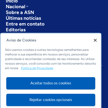
Início
Nacional
Sobre a ASN
Últimas notícias
Entre em contato
Editorias
Economia & Política
Aviso de Cookies
Inovação & Tecnologia
Cultura empreendedora
Nós usamos cookies e outras tecnologias semelhantes para
melhorar a sua experiência em nossos serviços, personalizar
Dados
publicidade e recomendar conteúdo de seu interesse. Ao utilizar
Arquivo
nossos serviços, você concorda com tal monitoramento descrito
em nossa
Política de Privacidade
Aceitar todos os cookies
Rejeitar cookies opcionais