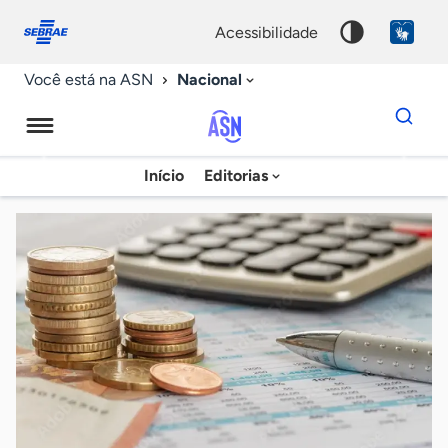
Fale
Acessibilidade
conosco
0
acessibilidade
9
Nacional
Você está na ASN
Dados
para
busca
Agência
Início
Editorias
Palavra
Sebrae
chave
de
Notícias