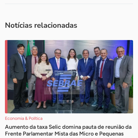
Acesse nossos canais de atendimento
Ficou com alguma dúvida?
.
Se
você é um profissional da imprensa, entre em contato pelo
imprensa@sebrae.com.br
fale com a ASN em cada UF
ou
Notícias relacionadas
Economia & Política
Aumento da taxa Selic domina pauta de reunião da
Frente Parlamentar Mista das Micro e Pequenas