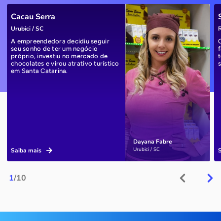
Cacau Serra
Urubici / SC
R
A empreendedora decidiu seguir
seu sonho de ter um negócio
próprio, investiu no mercado de
chocolates e virou atrativo turístico
em Santa Catarina.
Dayana Fabre
Urubici / SC
Saiba mais
1
/10