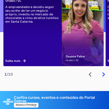
Urubici / SC
R
A empreendedora decidiu seguir
seu sonho de ter um negócio
próprio, investiu no mercado de
chocolates e virou atrativo turístico
em Santa Catarina.
Dayana Fabre
Urubici / SC
Saiba mais
1
/10
Confira cursos, eventos e conteúdos do Portal
Sebrae.
Acesse o Portal