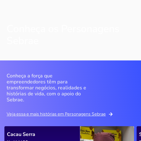
Conheça os Personagens
Sebrae
Conheça a força que
empreendedores têm para
transformar negócios, realidades e
histórias de vida, com o apoio do
Sebrae.
Veja essa e mais histórias em Personagens Sebrae
Cacau Serra