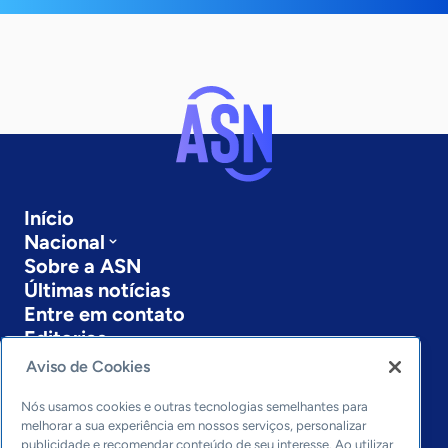
Início
Nacional
Sobre a ASN
Últimas notícias
Entre em contato
Editorias
Aviso de Cookies
Economia & Política
Inovação & Tecnologia
Nós usamos cookies e outras tecnologias semelhantes para
Cultura empreendedora
melhorar a sua experiência em nossos serviços, personalizar
publicidade e recomendar conteúdo de seu interesse. Ao utilizar