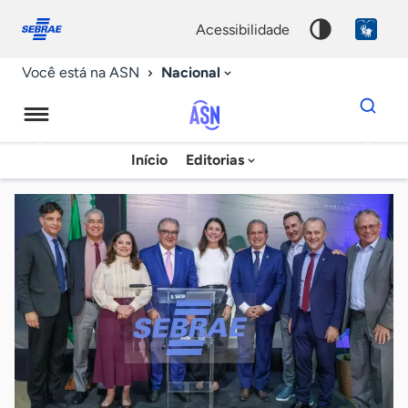
Fale
Acessibilidade
conosco
0
acessibilidade
9
Nacional
Você está na ASN
Dados
para
busca
Agência
Início
Editorias
Palavra
Sebrae
chave
de
Notícias