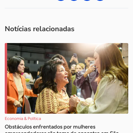
Acesse nossos canais de atendimento
Ficou com alguma dúvida?
.
Se
você é um profissional da imprensa, entre em contato pelo
imprensa@sebrae.com.br
fale com a ASN em cada UF
ou
Notícias relacionadas
Economia & Política
Obstáculos enfrentados por mulheres