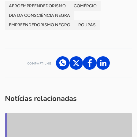
AFROEMPREENDEDORISMO
COMÉRCIO
DIA DA CONSCIÊNCIA NEGRA
EMPREENDEDORISMO NEGRO
ROUPAS
COMPARTILHE
Acesse nossos canais de atendimento
Ficou com alguma dúvida?
.
Se
você é um profissional da imprensa, entre em contato pelo
imprensa@sebrae.com.br
fale com a ASN em cada UF
ou
Notícias relacionadas