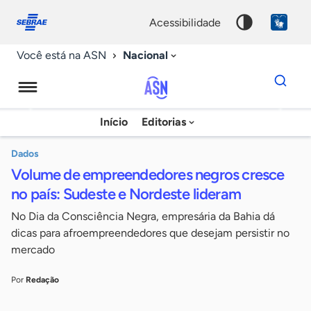
Fale
Acessibilidade
conosco
0
acessibilidade
9
Nacional
Você está na ASN
Dados
para
busca
Agência
Início
Editorias
Palavra
Sebrae
chave
de
Dados
Volume de empreendedores negros cresce
Notícias
no país: Sudeste e Nordeste lideram
No Dia da Consciência Negra, empresária da Bahia dá
dicas para afroempreendedores que desejam persistir no
mercado
Por
Redação