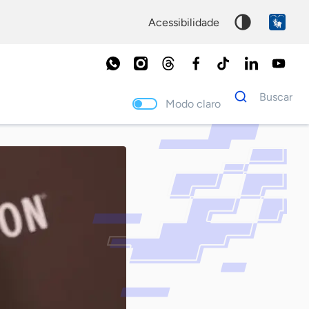
acessibilidade
Dados
Buscar
para
Modo claro
busca
Palavra
chave