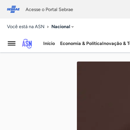
Fale
Acessibilidade
conosco
0
Acesse o Portal Sebrae
9
Nacional
Você está na ASN
Início
Economia & Política
Inovação & T
Agência
Sebrae
de
Notícias