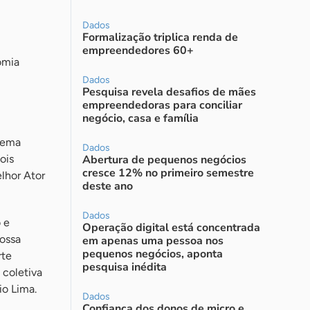
Dados
Formalização triplica renda de
empreendedores 60+
omia
Dados
Pesquisa revela desafios de mães
empreendedoras para conciliar
negócio, casa e família
inema
Dados
ois
Abertura de pequenos negócios
cresce 12% no primeiro semestre
lhor Ator
deste ano
Dados
o e
Operação digital está concentrada
nossa
em apenas uma pessoa nos
pequenos negócios, aponta
rte
pesquisa inédita
 coletiva
io Lima.
Dados
Confiança dos donos de micro e