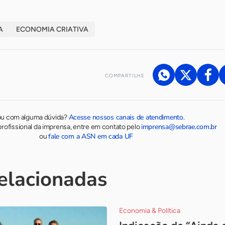
A
ECONOMIA CRIATIVA
COMPARTILHE
Acesse nossos canais de atendimento
ou com alguma dúvida?
.
imprensa@sebrae.com.br
rofissional da imprensa, entre em contato pelo
fale com a ASN em cada UF
ou
relacionadas
Economia & Política