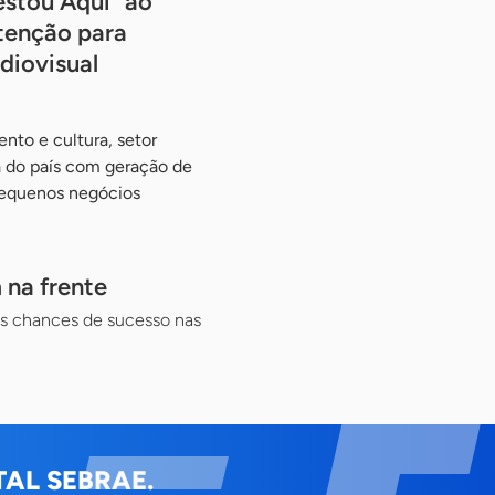
estou Aqui” ao
tenção para
diovisual
nto e cultura, setor
 do país com geração de
pequenos negócios
 na frente
is chances de sucesso nas
AL SEBRAE.