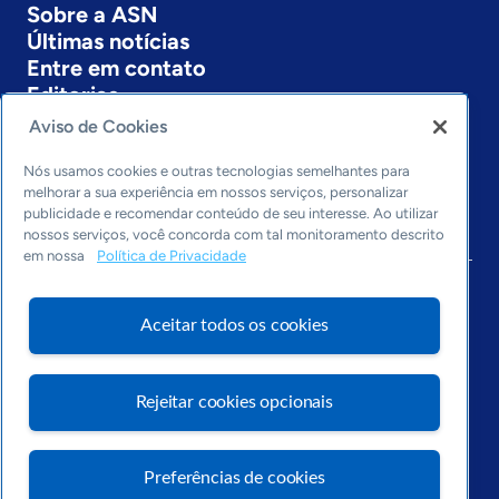
Sobre a ASN
Últimas notícias
Entre em contato
Editorias
Aviso de Cookies
Economia & Política
Inovação & Tecnologia
Nós usamos cookies e outras tecnologias semelhantes para
Cultura empreendedora
melhorar a sua experiência em nossos serviços, personalizar
publicidade e recomendar conteúdo de seu interesse. Ao utilizar
Dados
nossos serviços, você concorda com tal monitoramento descrito
Arquivo
em nossa
Política de Privacidade
Aceitar todos os cookies
Rejeitar cookies opcionais
Preferências de cookies
Visite o Portal Sebrae