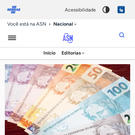
Fale
Acessibilidade
conosco
0
acessibilidade
9
Nacional
Você está na ASN
Dados
para
busca
Agência
Início
Editorias
Palavra
Sebrae
chave
de
Notícias