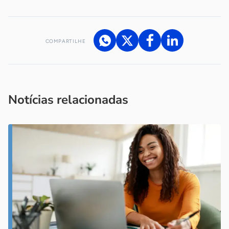
COMPARTILHE
Acesse nossos canais de atendimento
Ficou com alguma dúvida?
.
Se
você é um profissional da imprensa, entre em contato pelo
imprensa@sebrae.com.br
fale com a ASN em cada UF
ou
Notícias relacionadas