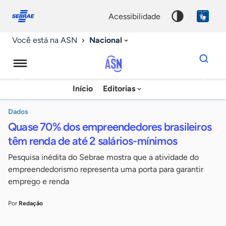
Fale
Acessibilidade
conosco
0
acessibilidade
9
Nacional
Você está na ASN
Dados
para
busca
Agência
Início
Editorias
Palavra
Sebrae
chave
de
Dados
Quase 70% dos empreendedores brasileiros
Notícias
têm renda de até 2 salários-mínimos
Pesquisa inédita do Sebrae mostra que a atividade do
empreendedorismo representa uma porta para garantir
emprego e renda
Por
Redação