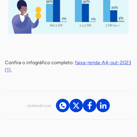
-
Confira o infográfico completo:
faixa-renda-A4-out-2023
(1).
COMPARTILHE
Acesse nossos canais de atendimento
Ficou com alguma dúvida?
.
Se
você é um profissional da imprensa, entre em contato pelo
imprensa@sebrae.com.br
fale com a ASN em cada UF
ou