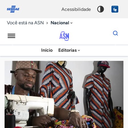
Fale
Acessibilidade
conosco
0
acessibilidade
9
Nacional
Você está na ASN
Dados
para
busca
Agência
Início
Editorias
Palavra
Sebrae
chave
de
Notícias