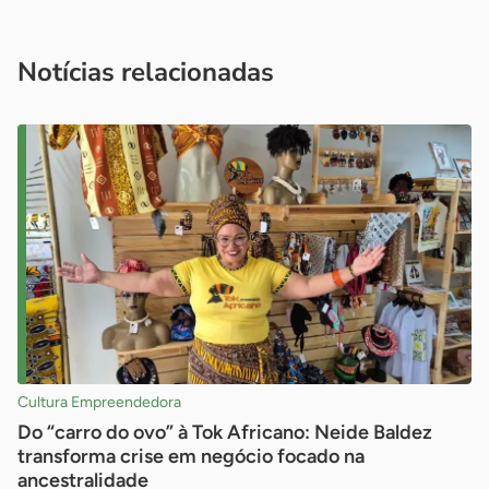
Acesse nossos canais de atendimento
Ficou com alguma dúvida?
.
Se
você é um profissional da imprensa, entre em contato pelo
imprensa@sebrae.com.br
fale com a ASN em cada UF
ou
Notícias relacionadas
Cultura Empreendedora
Do “carro do ovo” à Tok Africano: Neide Baldez
transforma crise em negócio focado na
ancestralidade