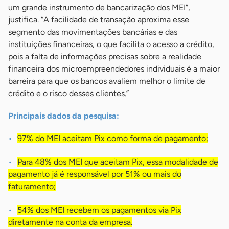
um grande instrumento de bancarização dos MEI”,
justifica. “A facilidade de transação aproxima esse
segmento das movimentações bancárias e das
instituições financeiras, o que facilita o acesso a crédito,
pois a falta de informações precisas sobre a realidade
financeira dos microempreendedores individuais é a maior
barreira para que os bancos avaliem melhor o limite de
crédito e o risco desses clientes.”
Principais dados da pesquisa:
97% do MEI aceitam Pix como forma de pagamento;
Para 48% dos MEI que aceitam Pix, essa modalidade de
pagamento já é responsável por 51% ou mais do
faturamento;
54% dos MEI recebem os pagamentos via Pix
diretamente na conta da empresa.