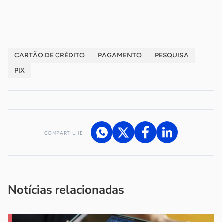
CARTÃO DE CRÉDITO
PAGAMENTO
PESQUISA
PIX
COMPARTILHE
Acesse nossos canais de atendimento
Ficou com alguma dúvida?
.
Se
você é um profissional da imprensa, entre em contato pelo
imprensa@sebrae.com.br
fale com a ASN em cada UF
ou
Notícias relacionadas