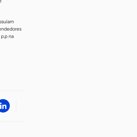
e
ossuíam
eendedores
p.p na