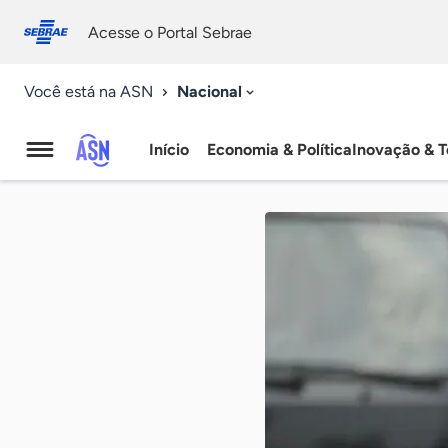
Fale
Acessibilidade
conosco
0
Acesse o Portal Sebrae
9
Nacional
Você está na ASN
Início
Economia & Política
Inovação & T
Agência
Sebrae
de
Notícias