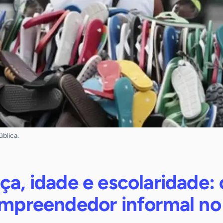
ública.
ça, idade e escolaridade: 
 empreendedor informal no