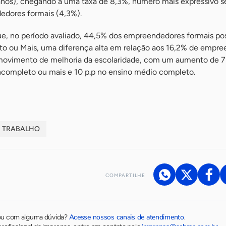
 anos), chegando a uma taxa de 8,3%, número mais expressivo s
dores formais (4,3%).
ue, no período avaliado, 44,5% dos empreendedores formais p
to ou Mais, uma diferença alta em relação aos 16,2% de empr
movimento de melhoria da escolaridade, com um aumento de 7 
incompleto ou mais e 10 p.p no ensino médio completo.
TRABALHO
COMPARTILHE
Acesse nossos canais de atendimento
ou com alguma dúvida?
.