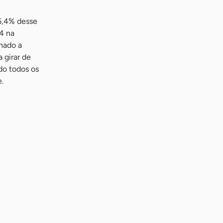
6,4% desse
4 na
nado a
 girar de
do todos os
.