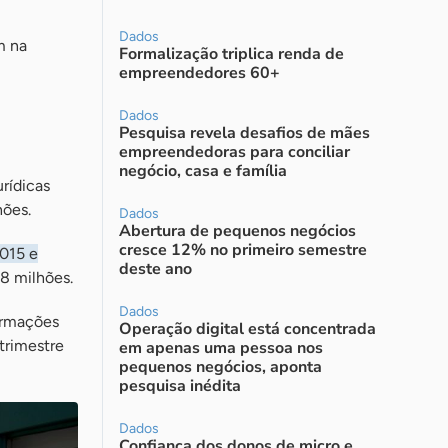
Dados
m na
Formalização triplica renda de
empreendedores 60+
Dados
Pesquisa revela desafios de mães
empreendedoras para conciliar
negócio, casa e família
rídicas
hões.
Dados
Abertura de pequenos negócios
cresce 12% no primeiro semestre
015 e
deste ano
8 milhões.
Dados
ormações
Operação digital está concentrada
 trimestre
em apenas uma pessoa nos
pequenos negócios, aponta
pesquisa inédita
Dados
Confiança dos donos de micro e