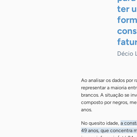
ter 
form
cons
fatu
Décio 
Ao analisar os dados por 
representar a maioria en
brancos. A situação se i
composto por negros, me
anos.
No quesito idade,
a const
49 anos, que concentra 