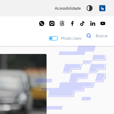
acessibilidade
Dados
Buscar
para
Modo claro
busca
Palavra
chave