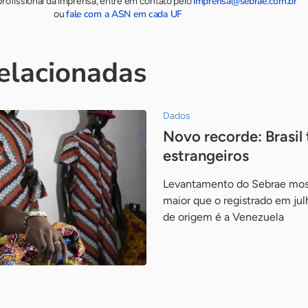
imprensa@sebrae.com.br
rofissional da imprensa, entre em contato pelo
fale com a ASN em cada UF
ou
relacionadas
Dados
Novo recorde: Brasil
estrangeiros
Levantamento do Sebrae mos
maior que o registrado em jul
de origem é a Venezuela