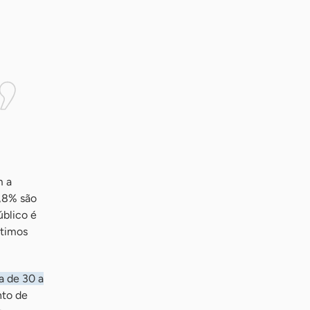
m a
8,8% são
úblico é
ltimos
a de 30 a
nto de