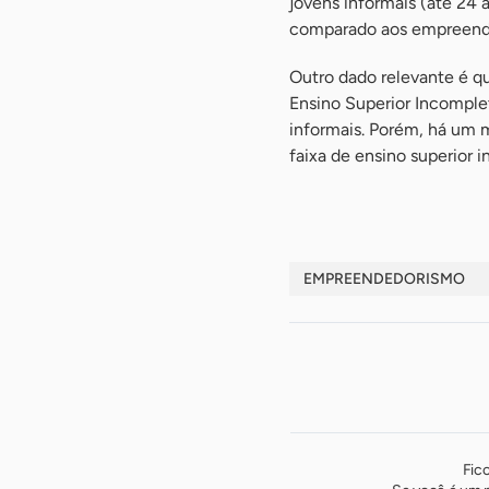
jovens informais (até 24
comparado aos empreende
Outro dado relevante é q
Ensino Superior Incomple
informais. Porém, há um 
faixa de ensino superior 
EMPREENDEDORISMO
Fic