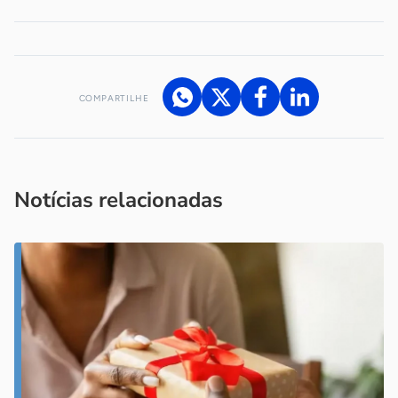
COMPARTILHE
Acesse nossos canais de atendimento
Ficou com alguma dúvida?
.
Se
você é um profissional da imprensa, entre em contato pelo
imprensa@sebrae.com.br
fale com a ASN em cada UF
ou
Notícias relacionadas