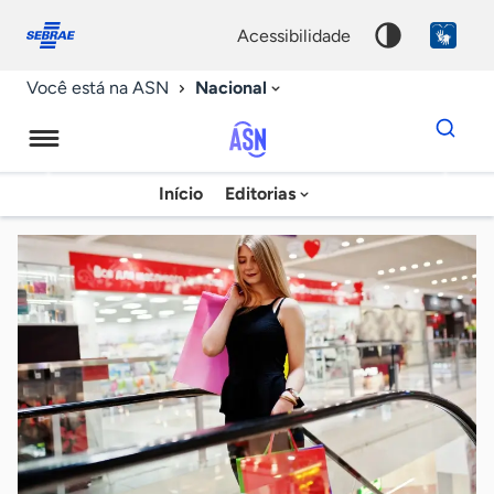
Fale
Acessibilidade
conosco
0
acessibilidade
9
Nacional
Você está na ASN
Dados
para
busca
Agência
Início
Editorias
Palavra
Sebrae
chave
de
Notícias