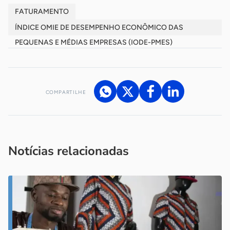
FATURAMENTO
ÍNDICE OMIE DE DESEMPENHO ECONÔMICO DAS
PEQUENAS E MÉDIAS EMPRESAS (IODE-PMES)
COMPARTILHE
Acesse nossos canais de atendimento
Ficou com alguma dúvida?
.
Se
você é um profissional da imprensa, entre em contato pelo
imprensa@sebrae.com.br
fale com a ASN em cada UF
ou
Notícias relacionadas