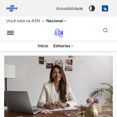
Fale
Acessibilidade
conosco
0
acessibilidade
9
Nacional
Você está na ASN
Dados
para
busca
Agência
Início
Editorias
Palavra
Sebrae
chave
de
Notícias