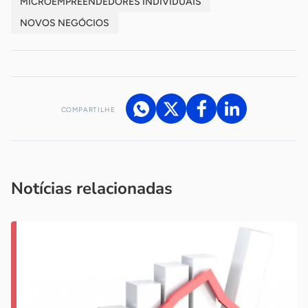
MICROEMPREENDEDORES INDIVIDUAIS
NOVOS NEGÓCIOS
COMPARTILHE
Acesse nossos canais de atendimento
Ficou com alguma dúvida?
.
Se
você é um profissional da imprensa, entre em contato pelo
imprensa@sebrae.com.br
fale com a ASN em cada UF
ou
Notícias relacionadas