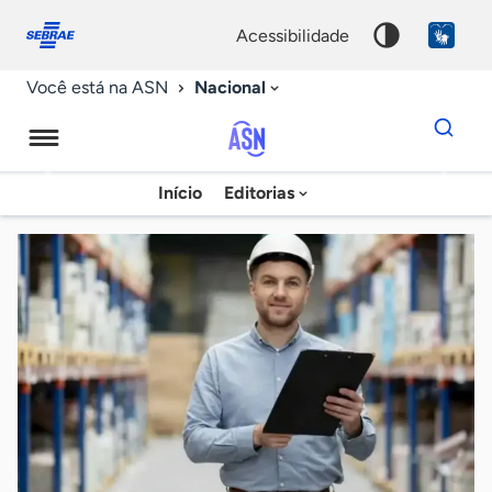
Fale
Acessibilidade
conosco
0
acessibilidade
9
Nacional
Você está na ASN
Dados
para
busca
Agência
Início
Editorias
Palavra
Sebrae
chave
de
Notícias