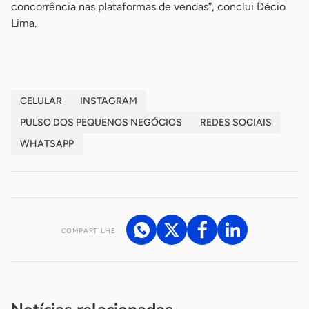
concorrência nas plataformas de vendas”, conclui Décio
Lima.
CELULAR
INSTAGRAM
PULSO DOS PEQUENOS NEGÓCIOS
REDES SOCIAIS
WHATSAPP
COMPARTILHE
Acesse nossos canais de atendimento
Ficou com alguma dúvida?
.
Se
você é um profissional da imprensa, entre em contato pelo
imprensa@sebrae.com.br
fale com a ASN em cada UF
ou