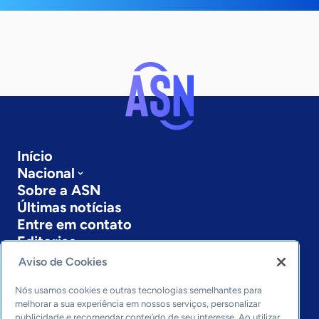
Início
Nacional
Sobre a ASN
Últimas notícias
Entre em contato
Editorias
Aviso de Cookies
Economia & Política
Inovação & Tecnologia
Nós usamos cookies e outras tecnologias semelhantes para
Cultura empreendedora
melhorar a sua experiência em nossos serviços, personalizar
publicidade e recomendar conteúdo de seu interesse. Ao utilizar