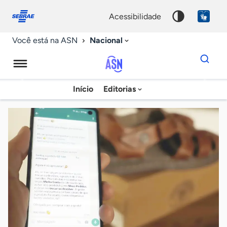
Fale
Acessibilidade
conosco
0
acessibilidade
9
Nacional
Você está na ASN
Dados
para
busca
Agência
Início
Editorias
Palavra
Sebrae
chave
de
Notícias