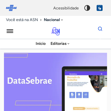
Fale
Acessibilidade
conosco
0
acessibilidade
9
Nacional
Você está na ASN
Dados
para
busca
Agência
Início
Editorias
Palavra
Sebrae
chave
de
Notícias