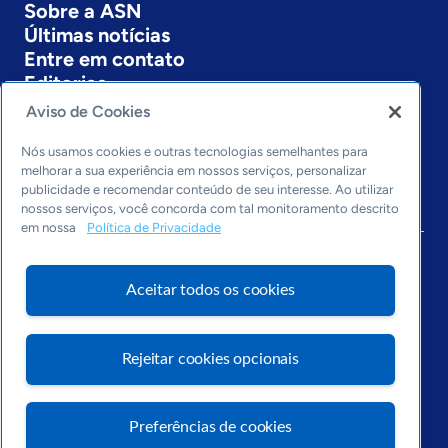
Sobre a ASN
Últimas notícias
Entre em contato
Editorias
Aviso de Cookies
Economia & Política
Inovação & Tecnologia
Nós usamos cookies e outras tecnologias semelhantes para
Cultura empreendedora
melhorar a sua experiência em nossos serviços, personalizar
publicidade e recomendar conteúdo de seu interesse. Ao utilizar
Dados
nossos serviços, você concorda com tal monitoramento descrito
Arquivo
em nossa
Política de Privacidade
Aceitar todos os cookies
Rejeitar cookies opcionais
Preferências de cookies
Visite o Portal Sebrae