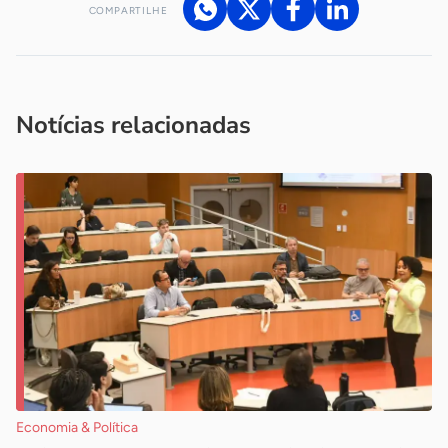
COMPARTILHE
Acesse nossos canais de atendimento
Ficou com alguma dúvida?
.
Se
você é um profissional da imprensa, entre em contato pelo
imprensa@sebrae.com.br
fale com a ASN em cada UF
ou
Notícias relacionadas
Economia & Política