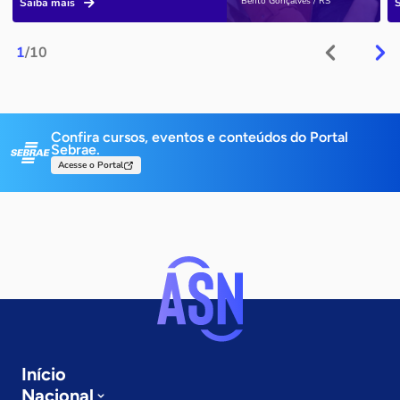
Bento Gonçalves / RS
Saiba mais
1
/10
Confira cursos, eventos e conteúdos do Portal
Sebrae.
Acesse o Portal
Início
Nacional