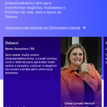
empreendedores têm para
transformar negócios, realidades e
histórias de vida, com o apoio do
Sebrae.
Veja essa e mais histórias em Personagens Sebrae
Delucci
Bento Gonçalves / RS
L
Sem saber muito sobre
empreendedorismo, o casal contou
com o Sebrae para aprender tudo
sobre o assunto, colocar o negócio
nos eixos e ainda abrir uma nova
empresa
Cíntia Ceriotti Weirich