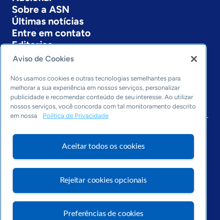
Sobre a ASN
Últimas notícias
Entre em contato
Editorias
Aviso de Cookies
Economia & Política
Inovação & Tecnologia
Nós usamos cookies e outras tecnologias semelhantes para
Cultura empreendedora
melhorar a sua experiência em nossos serviços, personalizar
publicidade e recomendar conteúdo de seu interesse. Ao utilizar
Dados
nossos serviços, você concorda com tal monitoramento descrito
Arquivo
em nossa
Política de Privacidade
Aceitar todos os cookies
Rejeitar cookies opcionais
Preferências de cookies