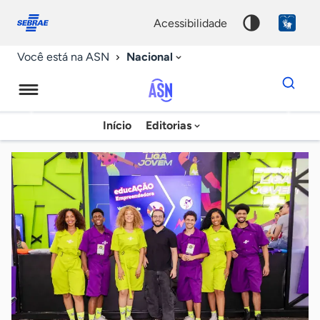
Fale
Acessibilidade
conosco
0
acessibilidade
9
Nacional
Você está na ASN
Dados
para
busca
Agência
Início
Editorias
Palavra
Sebrae
chave
de
Notícias