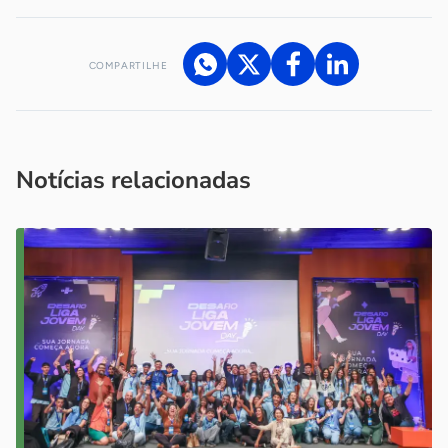
COMPARTILHE
Acesse nossos canais de atendimento
Ficou com alguma dúvida?
.
Se
você é um profissional da imprensa, entre em contato pelo
imprensa@sebrae.com.br
fale com a ASN em cada UF
ou
Notícias relacionadas