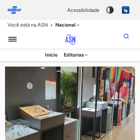
Fale
Acessibilidade
conosco
0
acessibilidade
9
Nacional
Você está na ASN
Dados
para
busca
Agência
Início
Editorias
Palavra
Sebrae
chave
de
Notícias