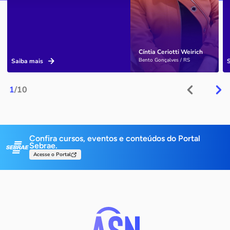
Cíntia Ceriotti Weirich
Bento Gonçalves / RS
Saiba mais
1
/10
Confira cursos, eventos e conteúdos do Portal
Sebrae.
Acesse o Portal