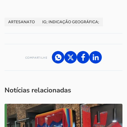
ARTESANATO
IG; INDICAÇÃO GEOGRÁFICA;
COMPARTILHE
Acesse nossos canais de atendimento
Ficou com alguma dúvida?
.
Se
você é um profissional da imprensa, entre em contato pelo
imprensa@sebrae.com.br
fale com a ASN em cada UF
ou
Notícias relacionadas