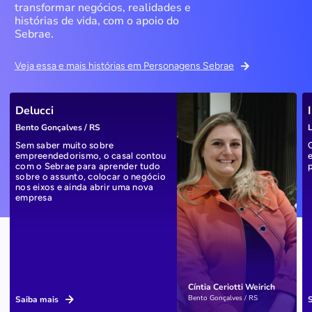
transformar negócios, realidades e
histórias de vida, com o apoio do
Sebrae.
Veja essa e mais histórias em Personagens Sebrae
Delucci
Bento Gonçalves / RS
L
Sem saber muito sobre
empreendedorismo, o casal contou
com o Sebrae para aprender tudo
sobre o assunto, colocar o negócio
nos eixos e ainda abrir uma nova
empresa
Cíntia Ceriotti Weirich
Bento Gonçalves / RS
Saiba mais