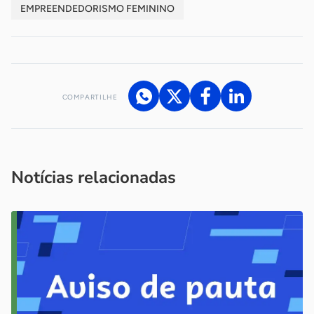
EMPREENDEDORISMO FEMININO
COMPARTILHE
Acesse nossos canais de atendimento
Ficou com alguma dúvida?
.
Se
você é um profissional da imprensa, entre em contato pelo
imprensa@sebrae.com.br
fale com a ASN em cada UF
ou
Notícias relacionadas