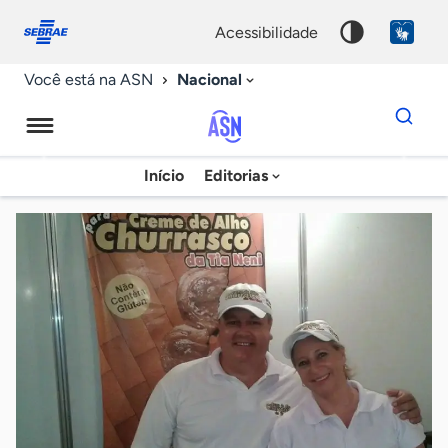
Fale
Acessibilidade
conosco
0
acessibilidade
9
Nacional
Você está na ASN
Dados
para
busca
Agência
Início
Editorias
Palavra
Sebrae
chave
de
Notícias