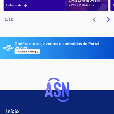
Cíntia Ceriotti Weirich
Bento Gonçalves / RS
Saiba mais
1
/10
Confira cursos, eventos e conteúdos do Portal
Sebrae.
Acesse o Portal
Início