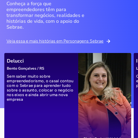
Conheça a força que
empreendedores têm para
transformar negócios, realidades e
histórias de vida, com o apoio do
Sebrae.
Veja essa e mais histórias em Personagens Sebrae
Delucci
Bento Gonçalves / RS
L
Sem saber muito sobre
empreendedorismo, o casal contou
com o Sebrae para aprender tudo
sobre o assunto, colocar o negócio
nos eixos e ainda abrir uma nova
empresa