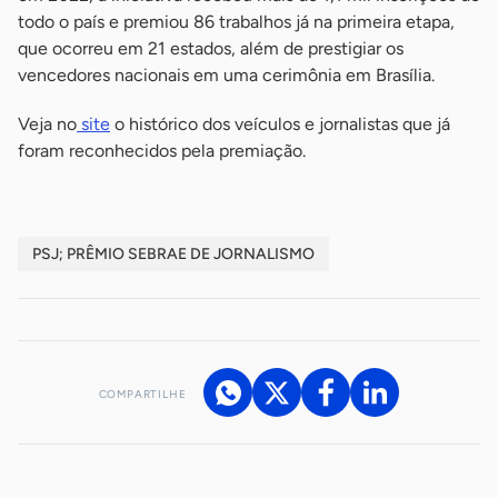
todo o país e premiou 86 trabalhos já na primeira etapa,
que ocorreu em 21 estados, além de prestigiar os
vencedores nacionais em uma cerimônia em Brasília.
Veja no
site
o histórico dos veículos e jornalistas que já
foram reconhecidos pela premiação.
PSJ; PRÊMIO SEBRAE DE JORNALISMO
COMPARTILHE
Acesse nossos canais de atendimento
Ficou com alguma dúvida?
.
Se
você é um profissional da imprensa, entre em contato pelo
imprensa@sebrae.com.br
fale com a ASN em cada UF
ou