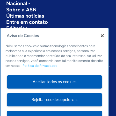
Nacional
Sobre a ASN
Últimas notícias
Entre em contato
Editorias
Aviso de Cookies
Economia & Política
Inovação & Tecnologia
Nós usamos cookies e outras tecnologias semelhantes para
Cultura empreendedora
melhorar a sua experiência em nossos serviços, personalizar
publicidade e recomendar conteúdo de seu interesse. Ao utilizar
Dados
nossos serviços, você concorda com tal monitoramento descrito
Arquivo
em nossa
Política de Privacidade
Aceitar todos os cookies
Rejeitar cookies opcionais