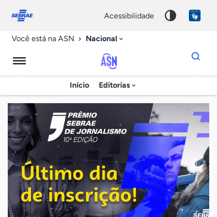
Fale
Acessibilidade
conosco
0
acessibilidade
9
Nacional
Você está na ASN
Dados
para
busca
Agência
Início
Editorias
Palavra
Sebrae
chave
de
Notícias