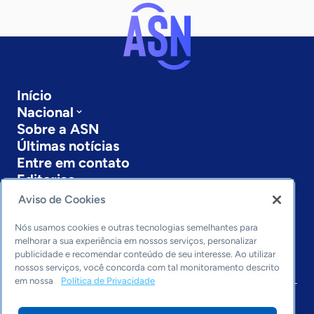
Início
Nacional
Sobre a ASN
Últimas notícias
Entre em contato
Editorias
Aviso de Cookies
Economia & Política
Inovação & Tecnologia
Nós usamos cookies e outras tecnologias semelhantes para
Cultura empreendedora
melhorar a sua experiência em nossos serviços, personalizar
publicidade e recomendar conteúdo de seu interesse. Ao utilizar
Dados
nossos serviços, você concorda com tal monitoramento descrito
Arquivo
em nossa
Política de Privacidade