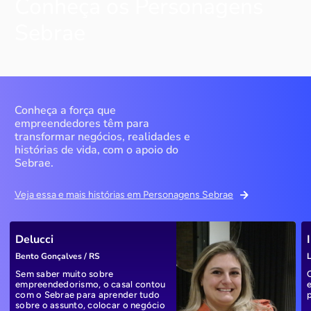
Conheça os Personagens
Sebrae
Conheça a força que
empreendedores têm para
transformar negócios, realidades e
histórias de vida, com o apoio do
Sebrae.
Veja essa e mais histórias em Personagens Sebrae
Delucci
Bento Gonçalves / RS
L
Sem saber muito sobre
empreendedorismo, o casal contou
com o Sebrae para aprender tudo
sobre o assunto, colocar o negócio