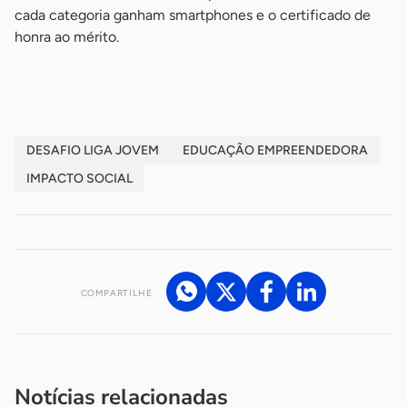
cada categoria ganham smartphones e o certificado de
honra ao mérito.
DESAFIO LIGA JOVEM
EDUCAÇÃO EMPREENDEDORA
IMPACTO SOCIAL
COMPARTILHE
Acesse nossos canais de atendimento
Ficou com alguma dúvida?
.
Se
você é um profissional da imprensa, entre em contato pelo
imprensa@sebrae.com.br
fale com a ASN em cada UF
ou
Notícias relacionadas