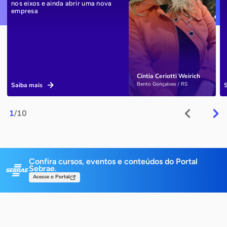
nos eixos e ainda abrir uma nova
empresa
Cíntia Ceriotti Weirich
Bento Gonçalves / RS
Saiba mais
1
/10
Confira cursos, eventos e conteúdos do Portal
Sebrae.
Acesse o Portal