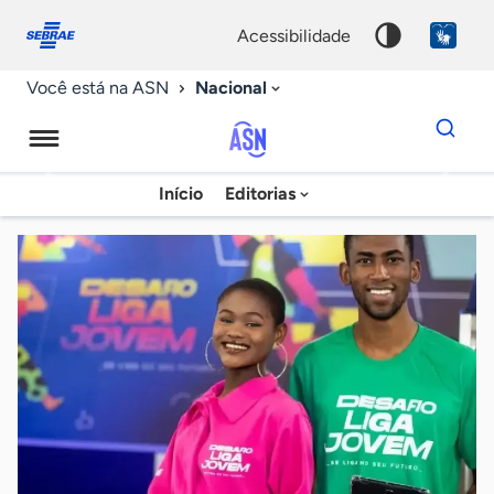
Fale
Acessibilidade
conosco
0
acessibilidade
9
Nacional
Você está na ASN
Dados
para
busca
Agência
Início
Editorias
Palavra
Sebrae
chave
de
Notícias