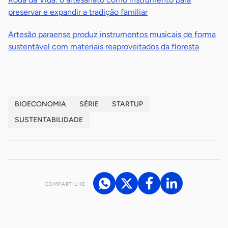
preservar e expandir a tradição familiar
Artesão paraense produz instrumentos musicais de forma
sustentável com materiais reaproveitados da floresta
BIOECONOMIA
SÉRIE
STARTUP
SUSTENTABILIDADE
COMPARTILHE
Acesse nossos canais de atendimento
Ficou com alguma dúvida?
.
Se
você é um profissional da imprensa, entre em contato pelo