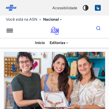
Fale
Acessibilidade
conosco
0
acessibilidade
9
Nacional
Você está na ASN
Dados
para
busca
Agência
Início
Editorias
Palavra
Sebrae
chave
de
Notícias