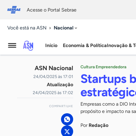
Fale
Acessibilidade
conosco
0
Acesse o Portal Sebrae
9
Nacional
Você está na ASN
Início
Economia & Política
Inovação & T
Agência
Sebrae
ASN Nacional
Cultura Empreendedora
de
Startups b
24/04/2025 às 17:01
Atualização
Notícias
estratégico
24/04/2025 às 17:02
Empresas como a DIO Inte
COMPARTILHE
propósito e impacto na s
Por
Redação