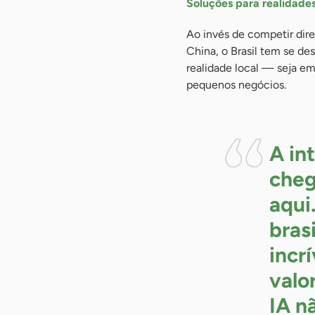
Soluções para realidades
Ao invés de competir di
China, o Brasil tem se de
realidade local — seja em
pequenos negócios.
A int
cheg
aqui
bras
incrí
valor
IA n