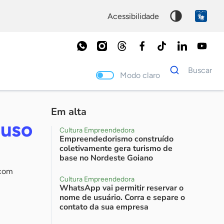
acessibilidade
Dados
Buscar
para
Modo claro
busca
Palavra
chave
Em alta
 uso
Cultura Empreendedora
Empreendedorismo construído
coletivamente gera turismo de
base no Nordeste Goiano
 com
Cultura Empreendedora
WhatsApp vai permitir reservar o
nome de usuário. Corra e separe o
contato da sua empresa