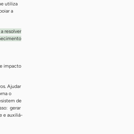
e utiliza
poiar a
 a resolver
nhecimento
 e impacto
os. Ajudar
orna o
esistem de
sso: gerar
 e auxiliá-