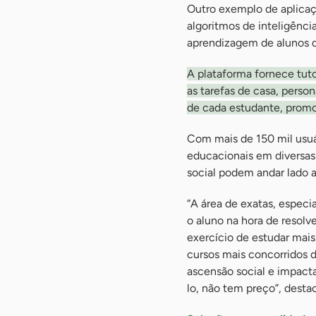
Outro exemplo de aplica
algoritmos de inteligênci
aprendizagem de alunos d
A plataforma fornece tutor
as tarefas de casa, pers
de cada estudante, prom
Com mais de 150 mil usuá
educacionais em diversas
social podem andar lado a
“A área de exatas, especi
o aluno na hora de resolv
exercício de estudar mai
cursos mais concorridos d
ascensão social e impacta
lo, não tem preço”, desta