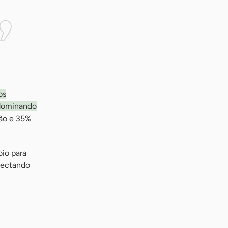
os
 dominando
ção e 35%
oio para
onectando