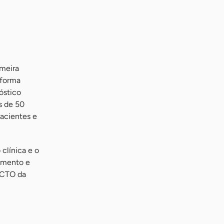
imeira
sforma
óstico
s de 50
pacientes e
clínica e o
imento e
, CTO da