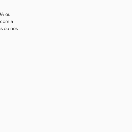
UA ou
s com a
as ou nos