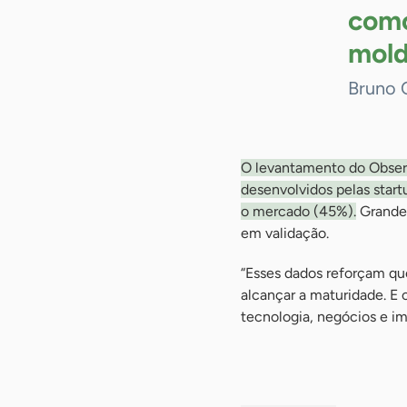
como
mold
Bruno Q
O levantamento do Observa
desenvolvidos pelas star
o mercado (45%).
Grande 
em validação.
“Esses dados reforçam que
alcançar a maturidade. E 
tecnologia, negócios e i