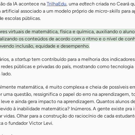
ção da IA acontece na
TrilhaEdu
, uma
edtech
criada no Ceará qu
a artificial associado a um modelo próprio de
micro-skills
para a
e escolas públicas.
es virtuais de matemática, física e química, auxiliando o aluno
onalizando os conteúdos de acordo com o ritmo e o nível de co
ovendo inclusão, equidade e desempenho.
rios, a
startup
tem contribuído para a melhoria dos indicadores
 redes públicas e privadas do país, mostrando como tecnologia
 lado.
almente matemática, é muito complexa e cheia de possíveis err
er uma questão, ressignifica o papel do erro na aprendizagem, t
s leve e ainda gera impacto na aprendizagem. Quantos alunos d
evido à inabilidade matemática? Inúmeros. A gente existe pra i
r vidas. Olhar para a construção do raciocínio de cada estudante
ca o fundador Victor Levi.