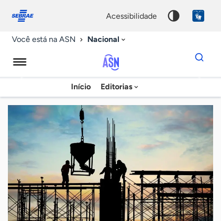
Fale
Acessibilidade
conosco
0
acessibilidade
9
Nacional
Você está na ASN
Dados
para
busca
Agência
Início
Editorias
Palavra
Sebrae
chave
de
Notícias