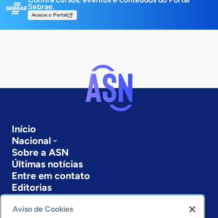
Sebrae.
Acesse o Portal
Início
Nacional
Sobre a ASN
Últimas notícias
Entre em contato
Editorias
Economia & Política
Aviso de Cookies