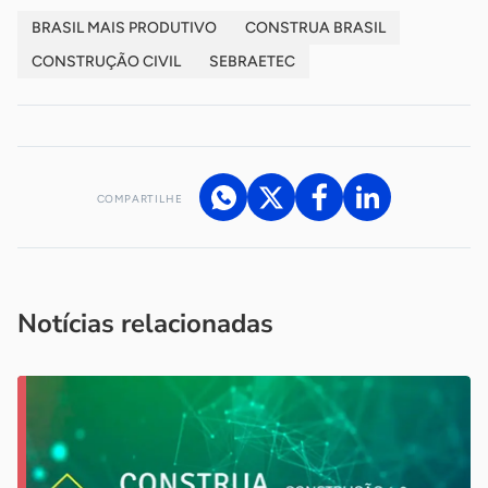
BRASIL MAIS PRODUTIVO
CONSTRUA BRASIL
CONSTRUÇÃO CIVIL
SEBRAETEC
COMPARTILHE
Acesse nossos canais de atendimento
Ficou com alguma dúvida?
.
Se
você é um profissional da imprensa, entre em contato pelo
imprensa@sebrae.com.br
fale com a ASN em cada UF
ou
Notícias relacionadas