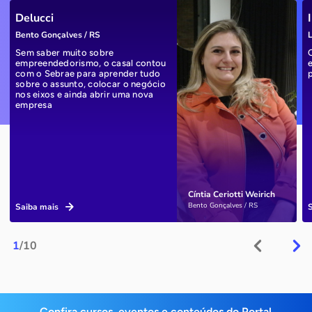
Delucci
Bento Gonçalves / RS
L
Sem saber muito sobre
empreendedorismo, o casal contou
com o Sebrae para aprender tudo
sobre o assunto, colocar o negócio
nos eixos e ainda abrir uma nova
empresa
Cíntia Ceriotti Weirich
Bento Gonçalves / RS
Saiba mais
1
/10
Confira cursos, eventos e conteúdos do Portal