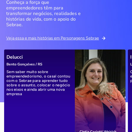
Conheça a força que
empreendedores têm para
transformar negócios, realidades e
histórias de vida, com o apoio do
Sebrae.
Veja essa e mais histórias em Personagens Sebrae
Delucci
Bento Gonçalves / RS
L
Sem saber muito sobre
empreendedorismo, o casal contou
com o Sebrae para aprender tudo
sobre o assunto, colocar o negócio
nos eixos e ainda abrir uma nova
empresa
Cíntia Ceriotti Weirich