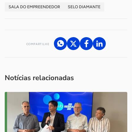
SALA DO EMPREENDEDOR
SELO DIAMANTE
COMPARTILHE
Acesse nossos canais de atendimento
Ficou com alguma dúvida?
.
Se
você é um profissional da imprensa, entre em contato pelo
imprensa@sebrae.com.br
fale com a ASN em cada UF
ou
Notícias relacionadas