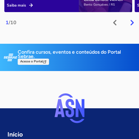
Bento Gonçalves / RS
Saiba mais
1
/10
Confira cursos, eventos e conteúdos do Portal
Sebrae.
Acesse o Portal
Início