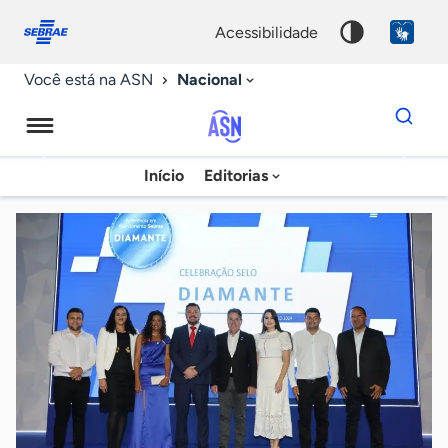
Fale
Acessibilidade
conosco
0
acessibilidade
9
Nacional
Você está na ASN
Dados
para
busca
Agência
Início
Editorias
Palavra
Sebrae
chave
de
Notícias