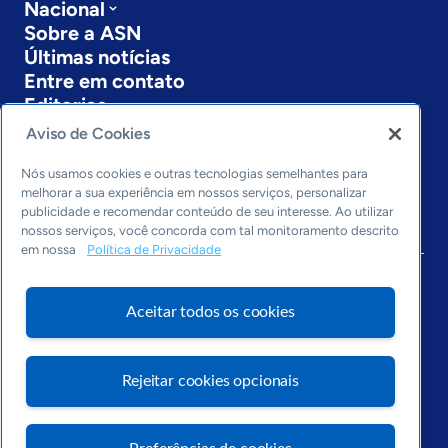
Nacional
Sobre a ASN
Últimas notícias
Entre em contato
Editorias
Aviso de Cookies
Economia & Política
Inovação & Tecnologia
Nós usamos cookies e outras tecnologias semelhantes para
Cultura empreendedora
melhorar a sua experiência em nossos serviços, personalizar
publicidade e recomendar conteúdo de seu interesse. Ao utilizar
Dados
nossos serviços, você concorda com tal monitoramento descrito
Arquivo
em nossa
Política de Privacidade
Aceitar todos os cookies
Rejeitar cookies opcionais