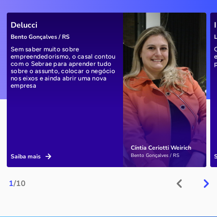
Delucci
Bento Gonçalves / RS
L
Sem saber muito sobre
empreendedorismo, o casal contou
com o Sebrae para aprender tudo
sobre o assunto, colocar o negócio
nos eixos e ainda abrir uma nova
empresa
Cíntia Ceriotti Weirich
Bento Gonçalves / RS
Saiba mais
1
/10