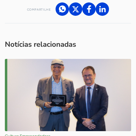
COMPARTILHE
Acesse nossos canais de atendimento
Ficou com alguma dúvida?
.
Se
você é um profissional da imprensa, entre em contato pelo
imprensa@sebrae.com.br
fale com a ASN em cada UF
ou
Notícias relacionadas