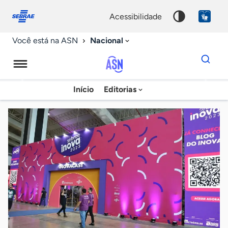
Fale
Acessibilidade
conosco
0
acessibilidade
9
Nacional
Você está na ASN
Dados
para
busca
Agência
Início
Editorias
Palavra
Sebrae
chave
de
Notícias