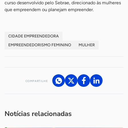
curso desenvolvido pelo Sebrae, direcionado às mulheres
que empreendem ou planejam empreender.
CIDADE EMPREENDEDORA
EMPREENDEDORISMO FEMININO
MULHER
COMPARTILHE
Acesse nossos canais de atendimento
Ficou com alguma dúvida?
.
Se
você é um profissional da imprensa, entre em contato pelo
imprensa@sebrae.com.br
fale com a ASN em cada UF
ou
Notícias relacionadas