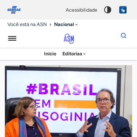
Fale
Acessibilidade
conosco
0
acessibilidade
9
Nacional
Você está na ASN
Dados
para
busca
Agência
Início
Editorias
Palavra
Sebrae
chave
de
Notícias