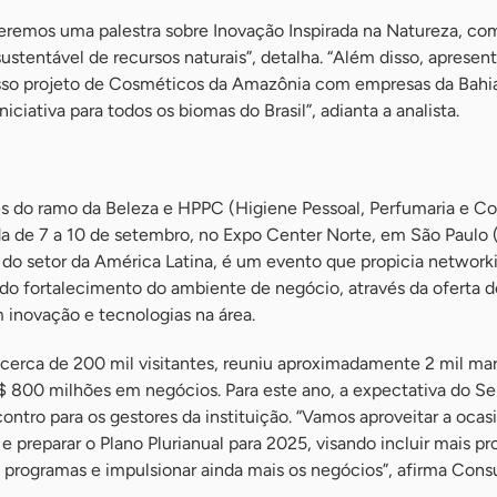
teremos uma palestra sobre Inovação Inspirada na Natureza, co
sustentável de recursos naturais”, detalha. “Além disso, aprese
osso projeto de Cosméticos da Amazônia com empresas da Bahia
ciativa para todos os biomas do Brasil”, adianta a analista.
 do ramo da Beleza e HPPC (Higiene Pessoal, Perfumaria e Co
ada de 7 a 10 de setembro, no Expo Center Norte, em São Paulo 
 do setor da América Latina, é um evento que propicia network
do fortalecimento do ambiente de negócio, através da oferta d
 inovação e tecnologias na área.
 cerca de 200 mil visitantes, reuniu aproximadamente 2 mil ma
$ 800 milhões em negócios. Para este ano, a expectativa do Se
tro para os gestores da instituição. “Vamos aproveitar a ocasi
 e preparar o Plano Plurianual para 2025, visando incluir mais pr
 programas e impulsionar ainda mais os negócios”, afirma Cons