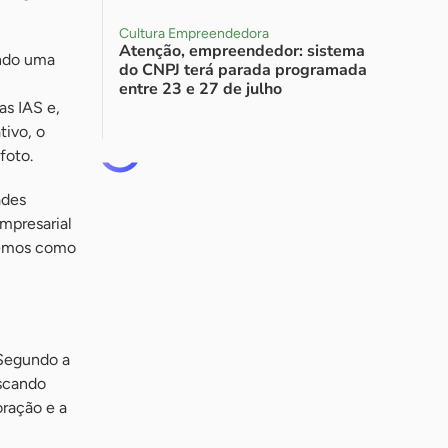
Cultura Empreendedora
Atenção, empreendedor: sistema
ando uma
do CNPJ terá parada programada
entre 23 e 27 de julho
as IAS e,
tivo, o
foto.
ades
mpresarial
remos como
 Segundo a
uscando
oração e a