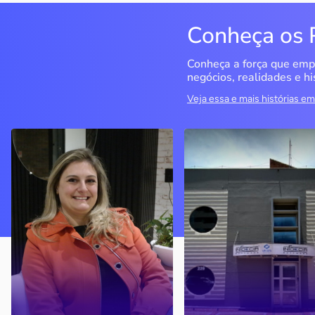
Conheça os 
Conheça a força que emp
negócios, realidades e hi
Veja essa e mais histórias 
Delucci
Infoecia Software
Ltda
Bento Gonçalves / RS
Londrina / PR
Sem saber muito sobre
empreendedorismo, o casal
Com mais de 20 anos de
contou com o Sebrae para
mercado, o empresário
aprender tudo sobre o
contou com o Sebrae para
assunto, colocar o negócio
crescimento do negócio
nos eixos e ainda abrir uma
nova empresa