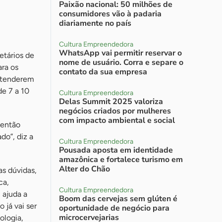
Paixão nacional: 50 milhões de
consumidores vão à padaria
diariamente no país
Cultura Empreendedora
WhatsApp vai permitir reservar o
etários de
nome de usuário. Corra e separe o
ara os
contato da sua empresa
entenderem
e 7 a 10
Cultura Empreendedora
Delas Summit 2025 valoriza
negócios criados por mulheres
com impacto ambiental e social
 então
do”, diz a
Cultura Empreendedora
Pousada aposta em identidade
amazônica e fortalece turismo em
Alter do Chão
as dúvidas,
ca,
Cultura Empreendedora
 ajuda a
Boom das cervejas sem glúten é
 já vai ser
oportunidade de negócio para
microcervejarias
ologia,