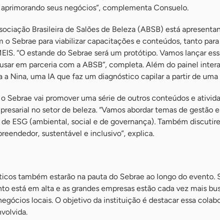
 e aprimorando seus negócios”, complementa Consuelo.
ssociação Brasileira de Salões de Beleza (ABSB) está apresent
o Sebrae para viabilizar capacitações e conteúdos, tanto para
EIS. “O estande do Sebrae será um protótipo. Vamos lançar ess
sar em parceria com a ABSB”, completa. Além do painel intera
 Nina, uma IA que faz um diagnóstico capilar a partir de uma 
 o Sebrae vai promover uma série de outros conteúdos e ativid
presarial no setor de beleza. “Vamos abordar temas de gestão e
 de ESG (ambiental, social e de governança). Também discuti
reendedor, sustentável e inclusivo”, explica.
icos também estarão na pauta do Sebrae ao longo do evento.
unto está em alta e as grandes empresas estão cada vez mais b
gócios locais. O objetivo da instituição é destacar essa colab
volvida.