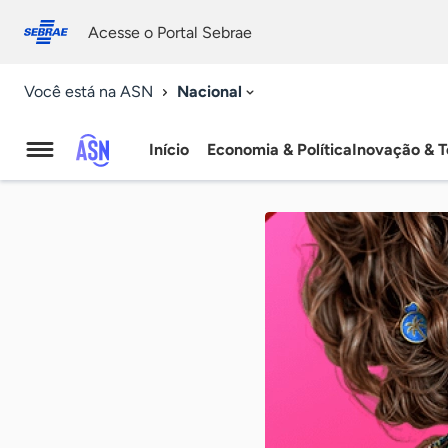
Fale
Acessibilidade
conosco
0
Acesse o Portal Sebrae
9
Nacional
Você está na ASN
Início
Economia & Política
Inovação & T
Agência
Sebrae
de
Notícias