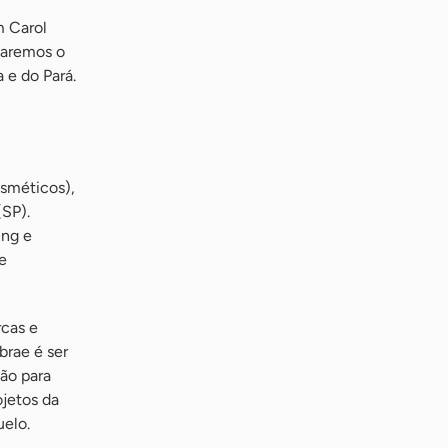
m Carol
ntaremos o
 e do Pará.
sméticos),
(SP).
ing e
e
rcas e
brae é ser
ão para
ojetos da
uelo.