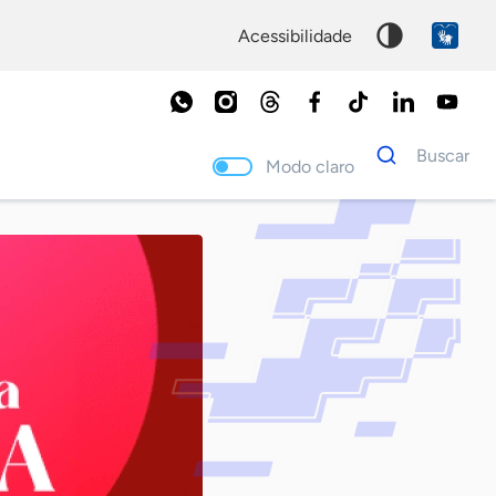
acessibilidade
Dados
Buscar
para
Modo claro
busca
Palavra
chave