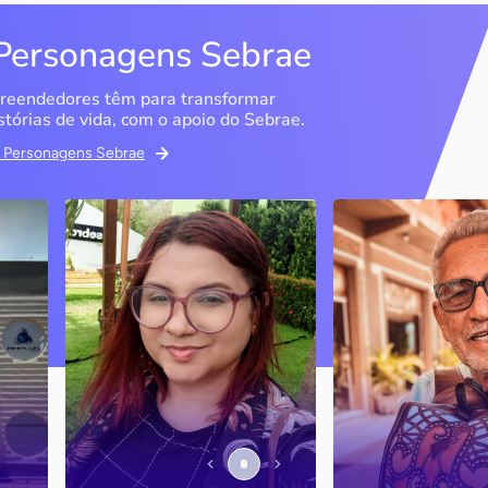
Personagens Sebrae
reendedores têm para transformar
stórias de vida, com o apoio do Sebrae.
em Personagens Sebrae
Memória Ancestral
Espedito Selei
São Luís / MA
Nova Olinda / CE
Ao lado da irmã e com o
Peças criadas pelo
apoio do Sebrae, a Memória
cearense já foram
Ancestral utiliza inteligência
apresentadas em fi
artificial com o objetivo de
novelas, desfiles d
 o
melhorar a qualidade de vida
até em exposições
de pessoas com a doença
internacionais