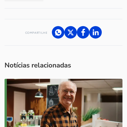
COMPARTILHE
Acesse nossos canais de atendimento
Ficou com alguma dúvida?
.
Se
você é um profissional da imprensa, entre em contato pelo
imprensa@sebrae.com.br
fale com a ASN em cada UF
ou
Notícias relacionadas