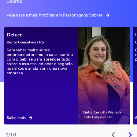
Sebrae.
Veja essa e mais histórias em Personagens Sebrae
Delucci
Bento Gonçalves / RS
L
Sem saber muito sobre
empreendedorismo, o casal contou
com o Sebrae para aprender tudo
sobre o assunto, colocar o negócio
nos eixos e ainda abrir uma nova
empresa
Cíntia Ceriotti Weirich
Bento Gonçalves / RS
Saiba mais
1
/10