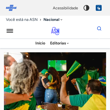
Fale
Acessibilidade
conosco
0
acessibilidade
9
Nacional
Você está na ASN
Dados
para
busca
Agência
Início
Editorias
Palavra
Sebrae
chave
de
Notícias