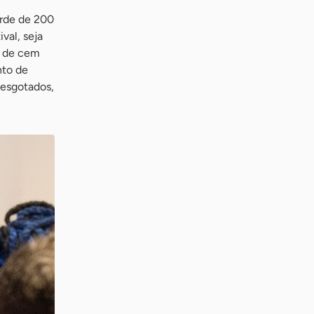
orde de 200
val, seja
s de cem
nto de
 esgotados,