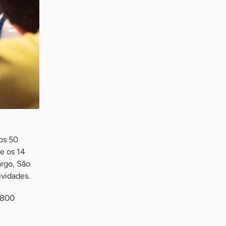
os 50
e os 14
argo, São
vidades.
.800