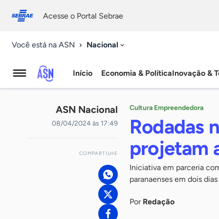
Fale
Acessibilidade
conosco
0
Acesse o Portal Sebrae
9
Nacional
Você está na ASN
Início
Economia & Política
Inovação & T
Agência
Sebrae
ASN Nacional
Cultura Empreendedora
de
Rodadas no
08/04/2024 às 17:49
Notícias
projetam 
COMPARTILHE
Iniciativa em parceria c
paranaenses em dois dias
Por
Redação