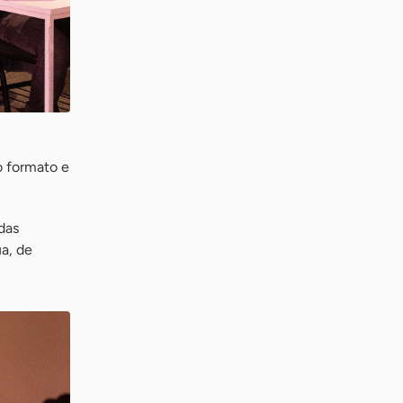
 o formato e
das
a, de