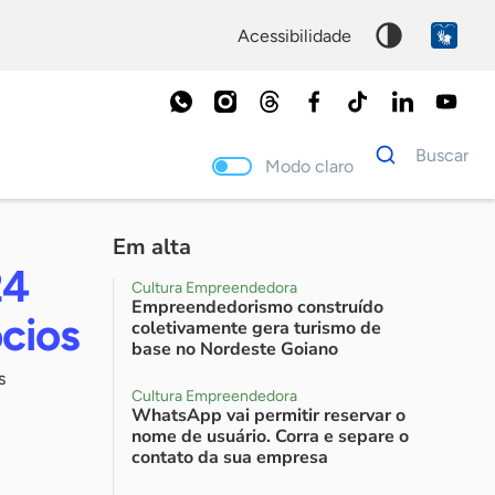
acessibilidade
Dados
Buscar
para
Modo claro
busca
Palavra
chave
Em alta
24
Cultura Empreendedora
Empreendedorismo construído
cios
coletivamente gera turismo de
base no Nordeste Goiano
s
Cultura Empreendedora
WhatsApp vai permitir reservar o
nome de usuário. Corra e separe o
contato da sua empresa