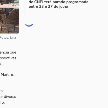
do CNPJ terá parada programada
entre 23 e 27 de julho
Fotos: Lina
encia que
rspectivas
.
 Martins
tas
r diverso
ro.