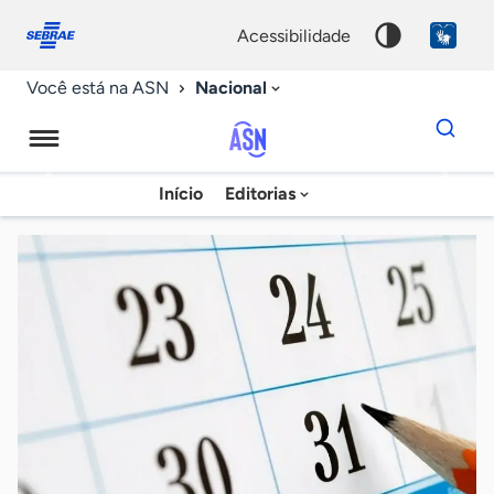
Fale
Acessibilidade
conosco
0
acessibilidade
9
Nacional
Você está na ASN
Dados
para
busca
Agência
Início
Editorias
Palavra
Sebrae
chave
de
Notícias