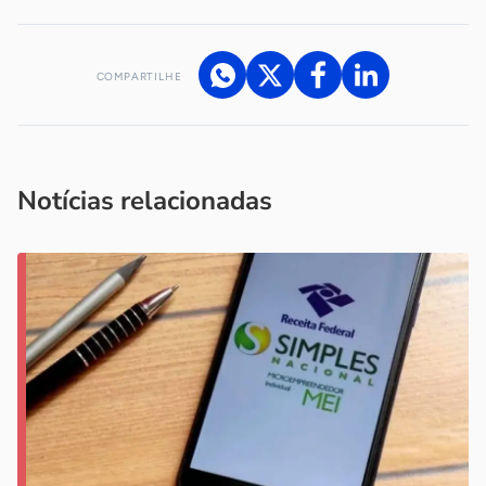
COMPARTILHE
Acesse nossos canais de atendimento
Ficou com alguma dúvida?
.
Se
você é um profissional da imprensa, entre em contato pelo
imprensa@sebrae.com.br
fale com a ASN em cada UF
ou
Notícias relacionadas