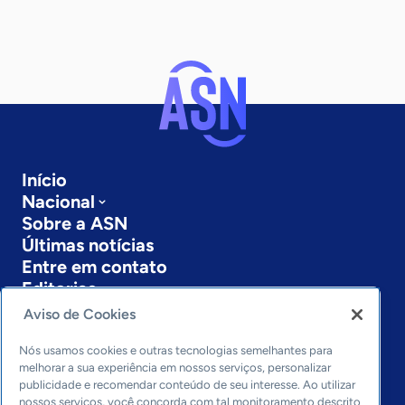
Início
Nacional
Sobre a ASN
Últimas notícias
Entre em contato
Editorias
Aviso de Cookies
Economia & Política
Inovação & Tecnologia
Nós usamos cookies e outras tecnologias semelhantes para
Cultura empreendedora
melhorar a sua experiência em nossos serviços, personalizar
publicidade e recomendar conteúdo de seu interesse. Ao utilizar
Dados
nossos serviços, você concorda com tal monitoramento descrito