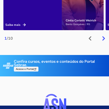
Cíntia Ceriotti Weirich
Bento Gonçalves / RS
Saiba mais
1
/10
Confira cursos, eventos e conteúdos do Portal
Sebrae.
Acesse o Portal