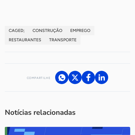
CAGED;
CONSTRUÇÃO
EMPREGO
RESTAURANTES
TRANSPORTE
COMPARTILHE
Acesse nossos canais de atendimento
Ficou com alguma dúvida?
.
Se
você é um profissional da imprensa, entre em contato pelo
imprensa@sebrae.com.br
fale com a ASN em cada UF
ou
Notícias relacionadas