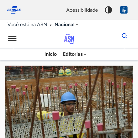
Fale
Acessibilidade
conosco
0
acessibilidade
9
Nacional
Você está na ASN
Dados
para
busca
Agência
Início
Editorias
Palavra
Sebrae
chave
de
Notícias