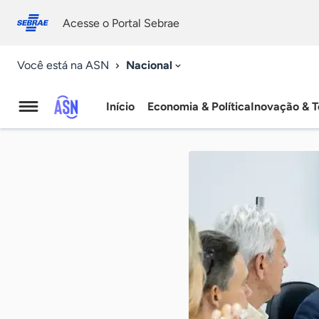
Fale
Acessibilidade
conosco
0
Acesse o Portal Sebrae
9
Nacional
Você está na ASN
Início
Economia & Política
Inovação & T
Agência
Sebrae
de
Notícias