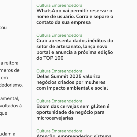
Cultura Empreendedora
WhatsApp vai permitir reservar o
nome de usuário. Corra e separe o
contato da sua empresa
ntou
Cultura Empreendedora
Crab apresenta dados inéditos do
setor de artesanato, lança novo
portal e anuncia a próxima edição
do TOP 100
a reitora
úmeros de
Cultura Empreendedora
Delas Summit 2025 valoriza
e em
negócios criados por mulheres
dedorismo.
com impacto ambiental e social
damental,
Cultura Empreendedora
 voltados à
Boom das cervejas sem glúten é
oportunidade de negócio para
 que
microcervejarias
Cultura Empreendedora
judam a
Atenção, empreendedor: sistema