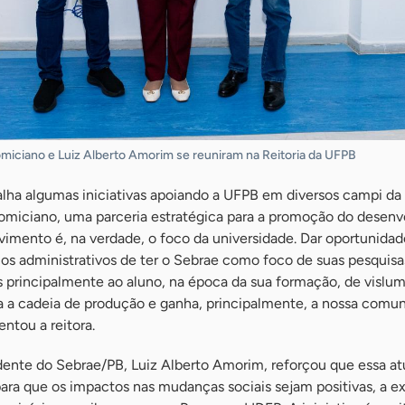
miciano e Luiz Alberto Amorim se reuniram na Reitoria da UFPB
alha algumas iniciativas apoiando a UFPB em diversos campi da i
 Domiciano, uma parceria estratégica para a promoção do desen
lvimento é, na verdade, o foco da universidade. Dar oportunidad
os administrativos de ter o Sebrae como foco de suas pesquisa
s principalmente ao aluno, na época da sua formação, de vislu
a a cadeia de produção e ganha, principalmente, a nossa comu
entou a reitora.
ndente do Sebrae/PB, Luiz Alberto Amorim, reforçou que essa a
ara que os impactos nas mudanças sociais sejam positivas, a 