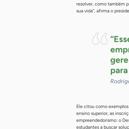
resolver, como também pr
sua vida”, afirma o presid
“Ess
empr
gere
para
Rodrig
Ele citou como exemplos 
ensino superior, as inscr
empreendedorismo: o Desa
estudantes a buscar soluç