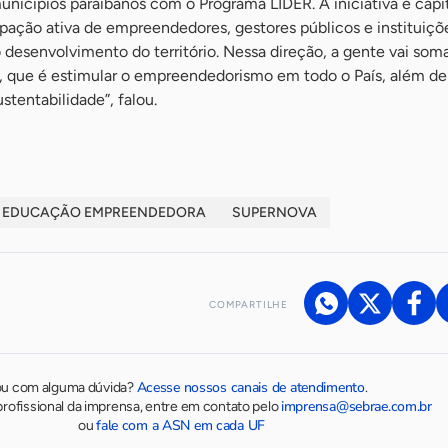
unicípios paraibanos com o Programa LIDER. A iniciativa é cap
pação ativa de empreendedores, gestores públicos e instituiçõ
 desenvolvimento do território. Nessa direção, a gente vai som
que é estimular o empreendedorismo em todo o País, além de 
stentabilidade”, falou.
EDUCAÇÃO EMPREENDEDORA
SUPERNOVA
COMPARTILHE
Acesse nossos canais de atendimento
ou com alguma dúvida?
.
imprensa@sebrae.com.br
rofissional da imprensa, entre em contato pelo
fale com a ASN em cada UF
ou