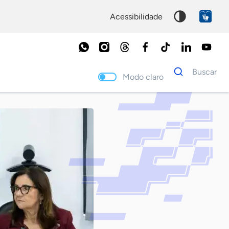
acessibilidade
Dados
Buscar
para
Modo claro
busca
Palavra
chave