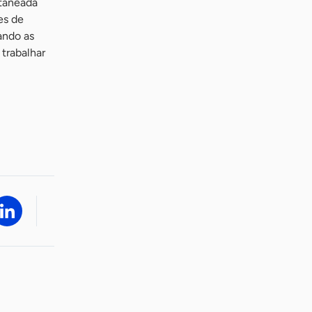
itaneada
es de
ando as
trabalhar