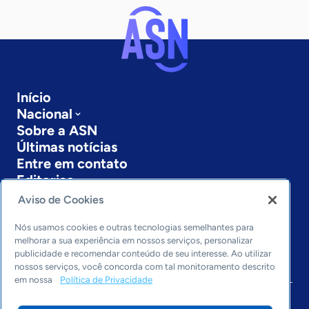
Início
Nacional
Sobre a ASN
Últimas notícias
Entre em contato
Editorias
Aviso de Cookies
Economia & Política
Inovação & Tecnologia
Nós usamos cookies e outras tecnologias semelhantes para
Cultura empreendedora
melhorar a sua experiência em nossos serviços, personalizar
publicidade e recomendar conteúdo de seu interesse. Ao utilizar
Dados
nossos serviços, você concorda com tal monitoramento descrito
Arquivo
em nossa
Política de Privacidade