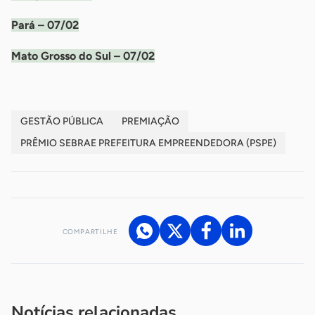
Pará – 07/02
Mato Grosso do Sul – 07/02
GESTÃO PÚBLICA
PREMIAÇÃO
PRÊMIO SEBRAE PREFEITURA EMPREENDEDORA (PSPE)
COMPARTILHE
Acesse nossos canais de atendimento
Ficou com alguma dúvida?
.
Se
você é um profissional da imprensa, entre em contato pelo
imprensa@sebrae.com.br
fale com a ASN em cada UF
ou
Notícias relacionadas