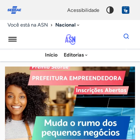
Fale
Acessibilidade
conosco
0
acessibilidade
9
Nacional
Você está na ASN
Dados
para
busca
Agência
Início
Editorias
Palavra
Sebrae
chave
de
Notícias