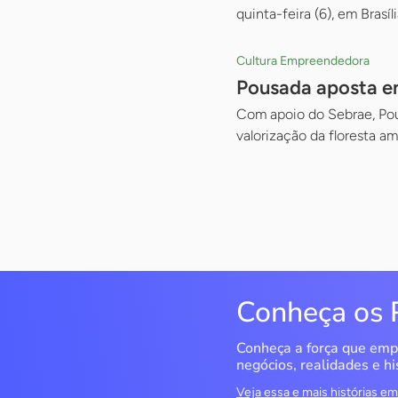
quinta-feira (6), em Brasíli
Cultura Empreendedora
Pousada aposta em
Com apoio do Sebrae, Pous
valorização da floresta a
Conheça os 
Conheça a força que emp
negócios, realidades e hi
Veja essa e mais histórias 