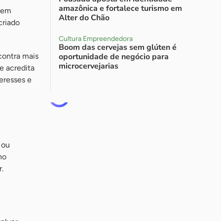
amazônica e fortalece turismo em
é em
Alter do Chão
criado
Cultura Empreendedora
Boom das cervejas sem glúten é
contra mais
oportunidade de negócio para
microcervejarias
e acredita
teresses e
 ou
no
.