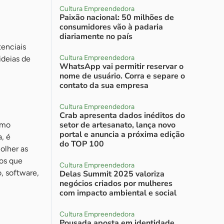
Cultura Empreendedora
Paixão nacional: 50 milhões de
consumidores vão à padaria
diariamente no país
tenciais
Cultura Empreendedora
ideias de
WhatsApp vai permitir reservar o
nome de usuário. Corra e separe o
contato da sua empresa
Cultura Empreendedora
Crab apresenta dados inéditos do
setor de artesanato, lança novo
omo
portal e anuncia a próxima edição
a, é
do TOP 100
olher as
tos que
Cultura Empreendedora
o, software,
Delas Summit 2025 valoriza
negócios criados por mulheres
com impacto ambiental e social
Cultura Empreendedora
Pousada aposta em identidade