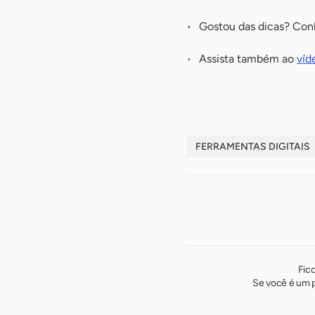
Gostou das dicas? Con
Assista também ao
víd
FERRAMENTAS DIGITAIS
Fic
Se você é um p