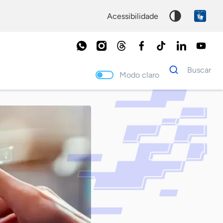
acessibilidade
Dados
Buscar
para
Modo claro
busca
Palavra
chave