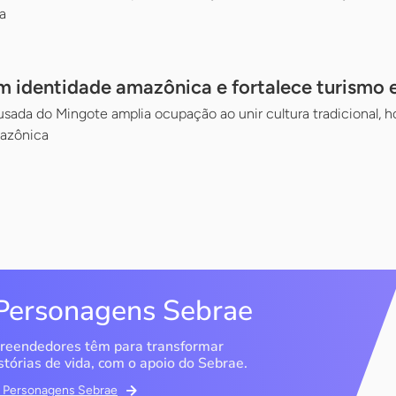
a
 identidade amazônica e fortalece turismo 
ada do Mingote amplia ocupação ao unir cultura tradicional, hos
mazônica
Personagens Sebrae
reendedores têm para transformar
stórias de vida, com o apoio do Sebrae.
em Personagens Sebrae