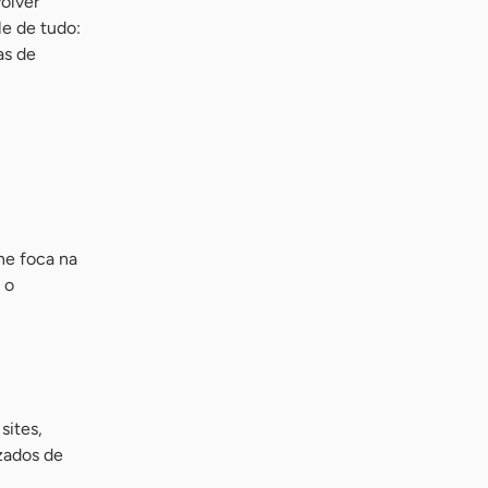
olver
le de tudo:
as de
ne foca na
 o
sites,
zados de