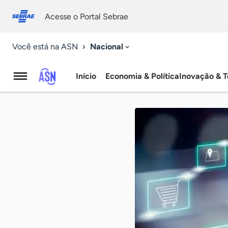
Fale
Acessibilidade
conosco
0
Acesse o Portal Sebrae
9
Nacional
Você está na ASN
Início
Economia & Política
Inovação & T
Agência
Sebrae
de
Notícias