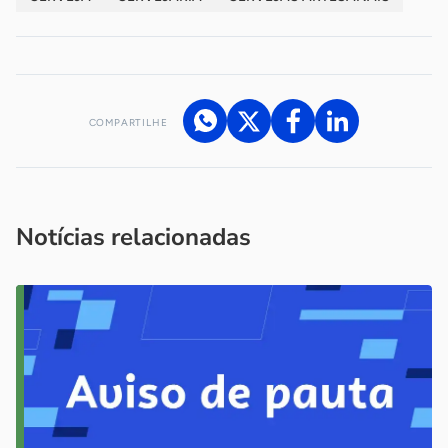
COMPARTILHE
Acesse nossos canais de atendimento
Ficou com alguma dúvida?
.
Se
você é um profissional da imprensa, entre em contato pelo
imprensa@sebrae.com.br
fale com a ASN em cada UF
ou
Notícias relacionadas