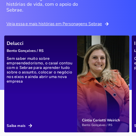
histórias de vida, com o apoio do
Sebrae.
Veja essa e mais histórias em Personagens Sebrae
Delucci
Bento Gonçalves / RS
L
Sem saber muito sobre
empreendedorismo, o casal contou
com o Sebrae para aprender tudo
sobre o assunto, colocar o negócio
nos eixos e ainda abrir uma nova
empresa
Cíntia Ceriotti Weirich
Bento Gonçalves / RS
Saiba mais