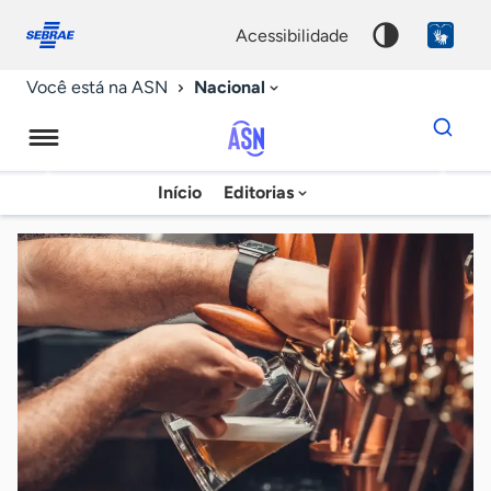
Fale
Acessibilidade
conosco
0
acessibilidade
9
Nacional
Você está na ASN
Dados
para
busca
Agência
Início
Editorias
Palavra
Sebrae
chave
de
Notícias