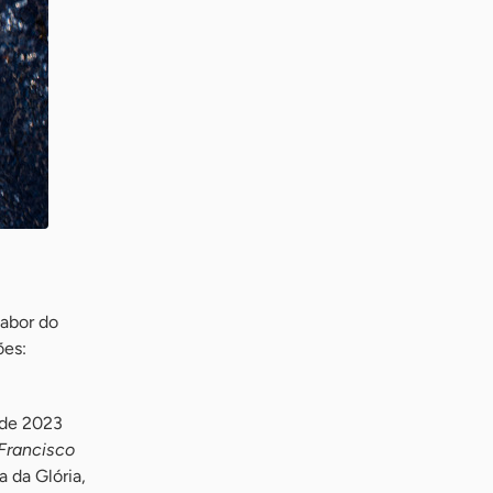
sabor do
ões:
 de 2023
Francisco
 da Glória,