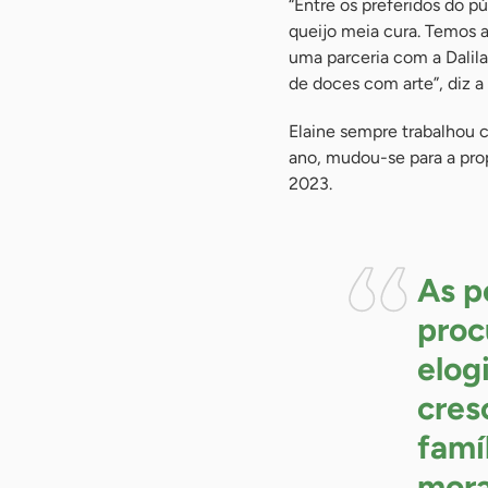
“Entre os preferidos do p
queijo meia cura. Temos a 
uma parceria com a Dalila 
de doces com arte”, diz 
Elaine sempre trabalhou 
ano, mudou-se para a pro
2023.
As p
proc
elogi
cres
famí
mora