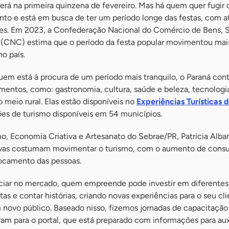
rá na primeira quinzena de fevereiro. Mas há quem quer fugir 
to e está em busca de ter um período longe das festas, com a
tes. Em 2023, a Confederação Nacional do Comércio de Bens, S
 (CNC) estima que o período da festa popular movimentou mai
no país.
uem está à procura de um período mais tranquilo, o Paraná co
mentos, como: gastronomia, cultura, saúde e beleza, tecnologi
 meio rural. Elas estão disponíveis no
Experiências Turísticas 
ões de turismo disponíveis em 54 municípios.
o, Economia Criativa e Artesanato do Sebrae/PR, Patricia Alba
ivas costumam movimentar o turismo, com o aumento de cons
locamento das pessoas.
nciar no mercado, quem empreende pode investir em diferentes
tas e contar histórias, criando novas experiências para o seu cl
novo público. Baseado nisso, fizemos jornadas de capacitação
am para o portal, que está preparado com informações para auxi