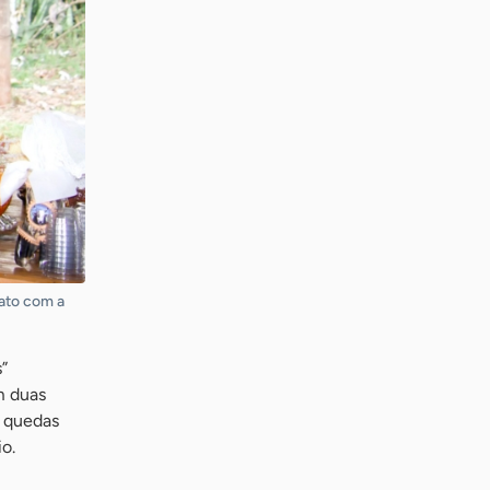
tato com a
”
m duas
s quedas
o.