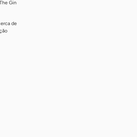
 The Gin
cerca de
ação