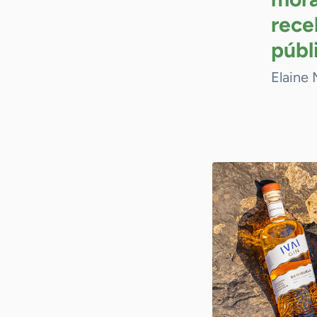
rece
públ
Elaine 