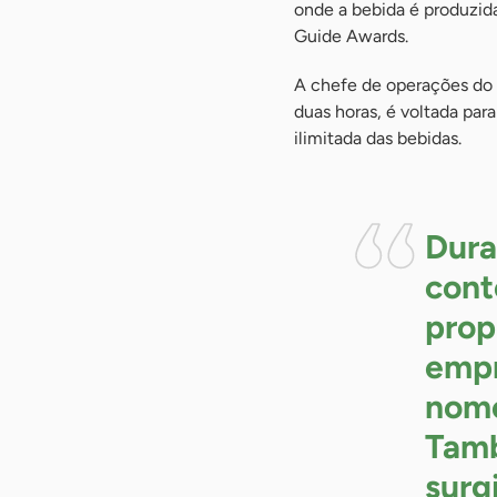
onde a bebida é produzid
Guide Awards.
A chefe de operações do I
duas horas, é voltada par
ilimitada das bebidas.
Dura
cont
prop
empr
nome
Tam
surg