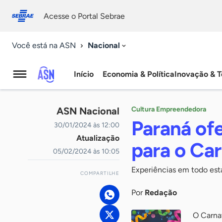
Fale
Acessibilidade
conosco
0
Acesse o Portal Sebrae
9
Nacional
Você está na ASN
Início
Economia & Política
Inovação & T
Agência
Sebrae
ASN Nacional
Cultura Empreendedora
de
Paraná ofe
30/01/2024 às 12:00
Atualização
Notícias
para o Car
05/02/2024 às 10:05
Experiências em todo est
COMPARTILHE
Por
Redação
O Carna