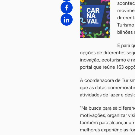
acontece
movimen
diferen
Turismo
bilhões 
E para q
opções de diferentes seg
inovação, ecoturismo e no
portal que reúne 163 opç
A coordenadora de Turism
que as datas comemorat
atividades de lazer e des
“Na busca para se difere
motivações, organizar visi
também para alcançar um 
melhores experiências for