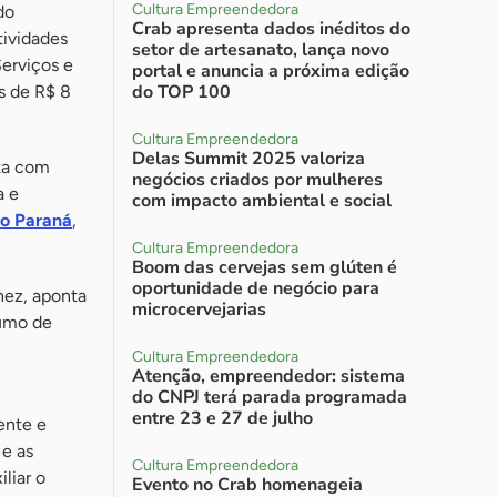
Cultura Empreendedora
do
Crab apresenta dados inéditos do
tividades
setor de artesanato, lança novo
erviços e
portal e anuncia a próxima edição
do TOP 100
s de R$ 8
Cultura Empreendedora
Delas Summit 2025 valoriza
nta com
negócios criados por mulheres
a e
com impacto ambiental e social
do Paraná
,
Cultura Empreendedora
Boom das cervejas sem glúten é
oportunidade de negócio para
nez, aponta
microcervejarias
umo de
Cultura Empreendedora
Atenção, empreendedor: sistema
do CNPJ terá parada programada
entre 23 e 27 de julho
iente e
 e as
Cultura Empreendedora
liar o
Evento no Crab homenageia