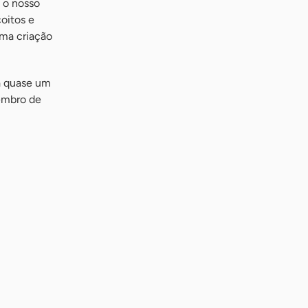
m o nosso
coitos e
uma criação
á quase um
embro de