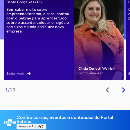
Bento Gonçalves / RS
L
Sem saber muito sobre
empreendedorismo, o casal contou
com o Sebrae para aprender tudo
sobre o assunto, colocar o negócio
nos eixos e ainda abrir uma nova
empresa
Cíntia Ceriotti Weirich
Bento Gonçalves / RS
Saiba mais
1
/10
Confira cursos, eventos e conteúdos do Portal
Sebrae.
Acesse o Portal