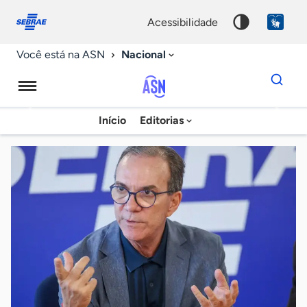
Fale
Acessibilidade
conosco
0
acessibilidade
9
Nacional
Você está na ASN
Dados
para
busca
Agência
Início
Editorias
Palavra
Sebrae
chave
de
Notícias