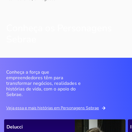
Conheça os Personagens
Sebrae
Conheça a força que
empreendedores têm para
transformar negócios, realidades e
histórias de vida, com o apoio do
Sebrae.
Veja essa e mais histórias em Personagens Sebrae
Delucci