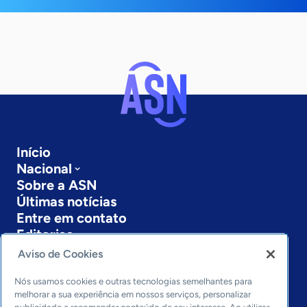
Início
Nacional
Sobre a ASN
Últimas notícias
Entre em contato
Editorias
Aviso de Cookies
Economia & Política
Inovação & Tecnologia
Nós usamos cookies e outras tecnologias semelhantes para
Cultura empreendedora
melhorar a sua experiência em nossos serviços, personalizar