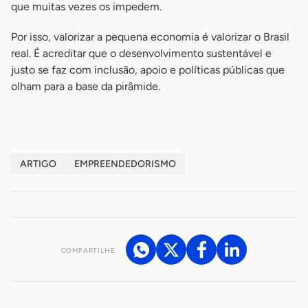
que muitas vezes os impedem.
Por isso, valorizar a pequena economia é valorizar o Brasil
real. É acreditar que o desenvolvimento sustentável e
justo se faz com inclusão, apoio e políticas públicas que
olham para a base da pirâmide.
ARTIGO
EMPREENDEDORISMO
COMPARTILHE
Acesse nossos canais de atendimento
Ficou com alguma dúvida?
.
Se
você é um profissional da imprensa, entre em contato pelo