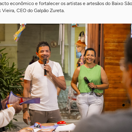
acto econômico e fortalecer os artistas e artesãos do Baixo Sã
 Vieira, CEO do Galpão Zureta.