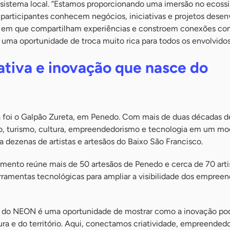
ssistema local. “Estamos proporcionando uma imersão no ecoss
participantes conhecem negócios, iniciativas e projetos desen
 em que compartilham experiências e constroem conexões c
uma oportunidade de troca muito rica para todos os envolvidos
ativa e inovação que nasce do
 foi o Galpão Zureta, em Penedo. Com mais de duas décadas d
o, turismo, cultura, empreendedorismo e tecnologia em um mo
a dezenas de artistas e artesãos do Baixo São Francisco.
ento reúne mais de 50 artesãos de Penedo e cerca de 70 arti
ferramentas tecnológicas para ampliar a visibilidade dos empree
es do NEON é uma oportunidade de mostrar como a inovação po
tura e do território. Aqui, conectamos criatividade, empreended