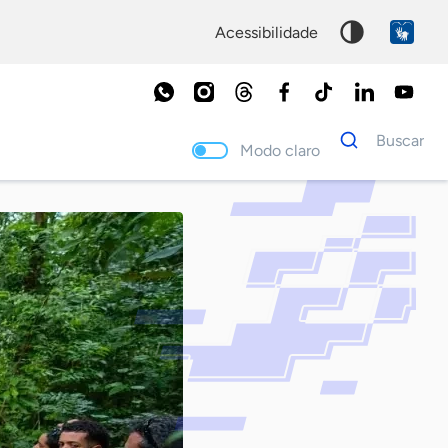
acessibilidade
Dados
Buscar
para
Modo claro
busca
Palavra
chave