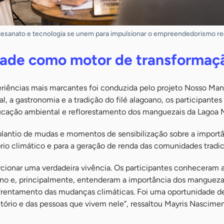
rtesanato e tecnologia se unem para impulsionar o empreendedorismo re
dade como motor de transformaç
riências mais marcantes foi conduzida pelo projeto Nosso Ma
l, a gastronomia e a tradição do filé alagoano, os participantes
ucação ambiental e reflorestamento dos manguezais da Lagoa
plantio de mudas e momentos de sensibilização sobre a import
rio climático e para a geração de renda das comunidades tradic
rcionar uma verdadeira vivência. Os participantes conheceram a
oano e, principalmente, entenderam a importância dos manguezai
rentamento das mudanças climáticas. Foi uma oportunidade d
rritório e das pessoas que vivem nele”, ressaltou Mayris Nascim