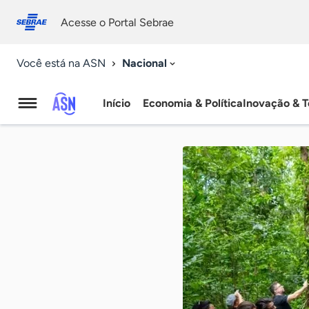
Fale
Acessibilidade
conosco
0
Acesse o Portal Sebrae
9
Nacional
Você está na ASN
Início
Economia & Política
Inovação & T
Agência
Sebrae
de
Notícias