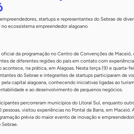
ó
m empreendedores, startups e representantes do Sebrae de diver
o no ecossistema empreendedor alagoano
 oficial da programação no Centro de Convenções de Maceió
antes de diferentes regiões do país em contato com experiênci
contece, na prática, em Alagoas. Nesta terça (9) e quarta-fei
antes do Sebrae e integrantes de startups participaram de vis
e pela capital alagoana, conhecendo iniciativas ligadas ao turism
tentabilidade e ao desenvolvimento de pequenos negócios.
icipantes percorreram municípios do Litoral Sul, enquanto outr
essoas, visitou experiências no Pontal da Barra, em Maceió. 
ogramação prévia do maior evento de inovação e empreendedor
 Sebrae.