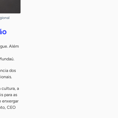
gional
ão
ngue. Além
 Mundaú.
ância dos
ionais.
 cultura, a
s para as
e enxergar
ento, CEO