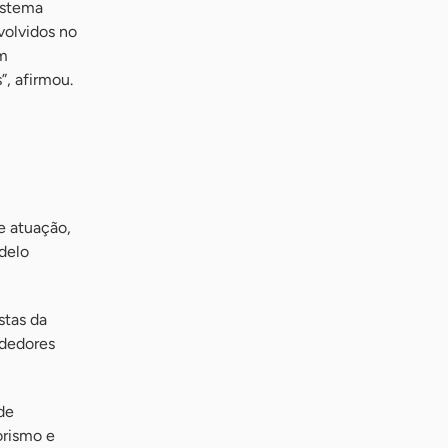
istema
volvidos no
om
”, afirmou.
e atuação,
delo
stas da
ndedores
de
orismo e