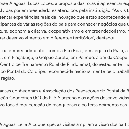
rae Alagoas, Lucas Lopes, a proposta das rotas é apresentar ex
lvidas por empreendedores atendidos pela instituição. “As visit
sentar experiências reais de inovação que estão acontecendo 
ipantes de várias regiões do país para conhecer negócios que
ltura, economia criativa, cooperativismo e empreendedorismo,
ar desenvolvimento em diferentes territórios”, destacou.
isitou empreendimentos como a Eco Boat, em Jequiá da Praia, a
u, em Piaçabuçu, o Galpão Zureta, em Penedo, além da Cooper
entro de Treinamento Rural de Pindorama), do restaurante Ilh
 do Pontal do Coruripe, reconhecida nacionalmente pelo trabal
 região.
pantes conheceram a Associação dos Pescadores do Pontal da Ba
ação Geográfica (IG) do Filé Alagoano e as ações desenvolvidas
 voltada à recuperação de manguezais e ao fortalecimento das
Alagoas, Leila Albuquerque, as visitas ampliam a visão dos parti