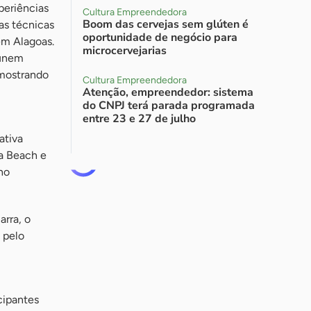
periências
Cultura Empreendedora
Boom das cervejas sem glúten é
as técnicas
oportunidade de negócio para
em Alagoas.
microcervejarias
 unem
 mostrando
Cultura Empreendedora
Atenção, empreendedor: sistema
do CNPJ terá parada programada
entre 23 e 27 de julho
ativa
a Beach e
ho
rra, o
 pelo
cipantes