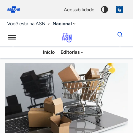
Fale
Acessibilidade
conosco
0
acessibilidade
9
Nacional
Você está na ASN
Dados
para
busca
Agência
Início
Editorias
Palavra
Sebrae
chave
de
Notícias