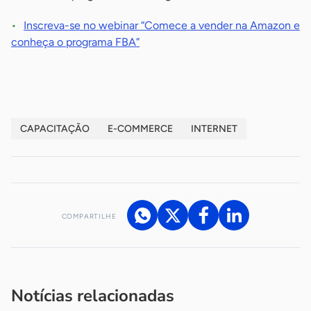
Inscreva-se no webinar “Comece a vender na Amazon e
conheça o programa FBA”
CAPACITAÇÃO
E-COMMERCE
INTERNET
COMPARTILHE
Acesse nossos canais de atendimento
Ficou com alguma dúvida?
.
Se
você é um profissional da imprensa, entre em contato pelo
imprensa@sebrae.com.br
fale com a ASN em cada UF
ou
Notícias relacionadas