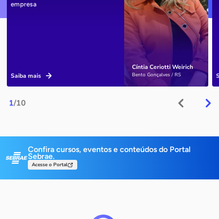
empresa
Cíntia Ceriotti Weirich
Bento Gonçalves / RS
Saiba mais
1
/10
Confira cursos, eventos e conteúdos do Portal
Sebrae.
Acesse o Portal