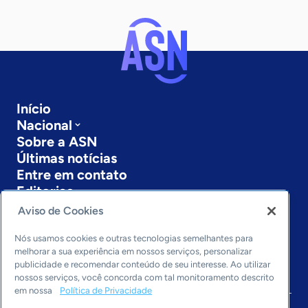
Início
Nacional
Sobre a ASN
Últimas notícias
Entre em contato
Editorias
Aviso de Cookies
Economia & Política
Inovação & Tecnologia
Nós usamos cookies e outras tecnologias semelhantes para
Cultura empreendedora
melhorar a sua experiência em nossos serviços, personalizar
publicidade e recomendar conteúdo de seu interesse. Ao utilizar
Dados
nossos serviços, você concorda com tal monitoramento descrito
Arquivo
em nossa
Política de Privacidade