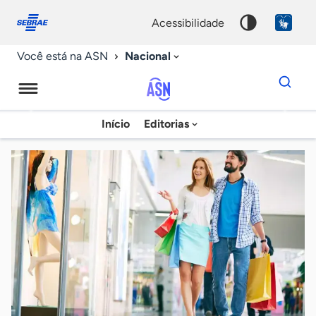
Fale
Acessibilidade
conosco
0
acessibilidade
9
Nacional
Você está na ASN
Dados
para
busca
Agência
Início
Editorias
Palavra
Sebrae
chave
de
Notícias