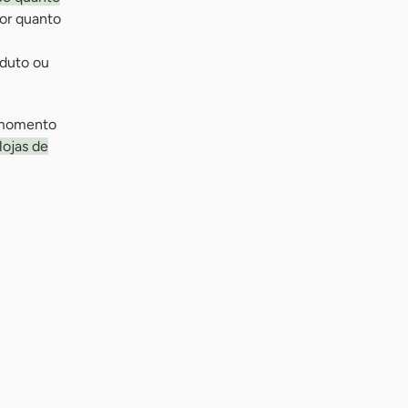
or quanto
oduto ou
 momento
lojas de