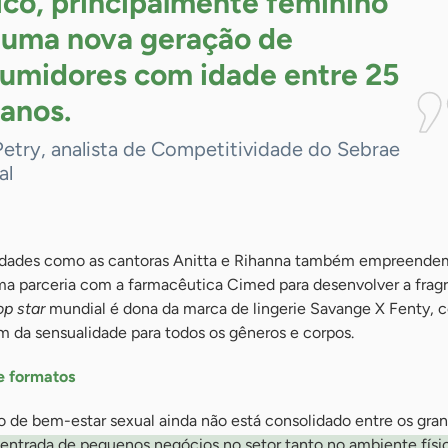
ico, principalmente feminino
 uma nova geração de
umidores com idade entre 25
anos.
Petry, analista de Competitividade do Sebrae
al
ridades como as cantoras Anitta e Rihanna também empreendem
uma parceria com a farmacêutica Cimed para desenvolver a frag
op star
mundial é dona da marca de lingerie Savange X Fenty, 
 da sensualidade para todos os gêneros e corpos.
e formatos
 de bem-estar sexual ainda não está consolidado entre os gra
 entrada de pequenos negócios no setor tanto no ambiente físi