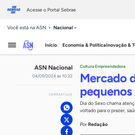
Fale
Acessibilidade
conosco
0
Acesse o Portal Sebrae
9
Nacional
Você está na ASN
Início
Economia & Política
Inovação & T
Agência
Sebrae
ASN Nacional
Cultura Empreendedora
de
Mercado d
04/09/2024 às 10:22
Notícias
pequenos 
COMPARTILHE
Dia do Sexo chama atenç
voltado para o prazer, sa
Por
Redação