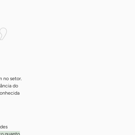
 no setor.
rância do
conhecida
ndes
co quanto