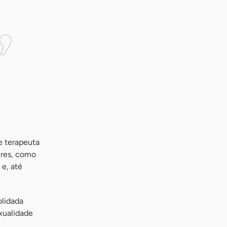
e terapeuta
eres, como
 e, até
olidada
xualidade