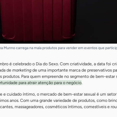
na Munno carrega na mala produtos para vender em eventos que particip
bro é celebrado o Dia do Sexo. Com criatividade, a data foi c
gada de
marketing
de uma importante marca de preservativos pa
eus produtos. Para quem empreende no segmento de bem-estar 
tunidade para atrair atenção para o negócio
.
e e cuidado íntimo, o mercado de bem-estar sexual é um setor
imos anos. Com uma grande variedade de produtos, como brin
ificantes, massageadores, cosméticos íntimos, comestíveis e ro