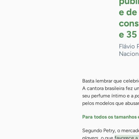
públ
e de
cons
e 35
Flávio 
Nacion
Basta lembrar que celeb
A cantora brasileira fez 
seu perfume íntimo e a
p
pelos modelos que abusam
Para todos os tamanhos 
Segundo Petry, o mercado
players
, o que
favorece a