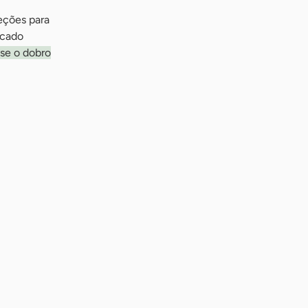
eções para
rcado
ase o dobro