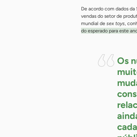
De acordo com dados da S
vendas do setor de produt
mundial de
sex toys
, con
do esperado para este ano
Os n
muit
mud
cons
rela
aind
cada