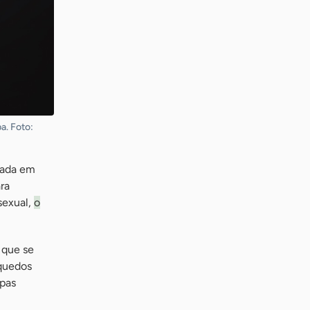
a. Foto:
riada em
ra
sexual,
o
 que se
quedos
upas