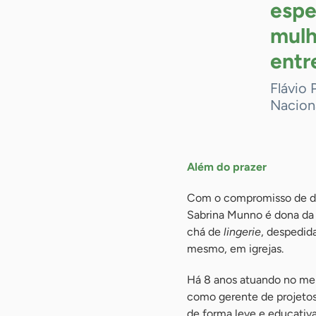
espe
mulh
entr
Flávio 
Nacion
Além do prazer
Com o compromisso de dis
Sabrina Munno é dona da
chá de
lingerie
, despedid
mesmo, em igrejas.
Há 8 anos atuando no mer
como gerente de projetos
de forma leve e educativa