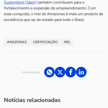
Sustentável (Idam)
também contribuem para o
fortalecimento e expansão do empreendimento. Com
essa conquista, o mel do Amazonas é mais um produto de
excelência que sai do estado para todo o Brasil.
AMAZONAS
CERTIFICAÇÃO
MEL
COMPARTILHE
Acesse nossos canais de atendimento
Ficou com alguma dúvida?
.
Se
você é um profissional da imprensa, entre em contato pelo
imprensa@sebrae.com.br
fale com a ASN em cada UF
ou
Notícias relacionadas