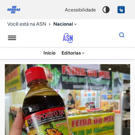
Fale
Acessibilidade
conosco
0
acessibilidade
9
Nacional
Você está na ASN
Dados
para
busca
Agência
Início
Editorias
Palavra
Sebrae
chave
de
Notícias