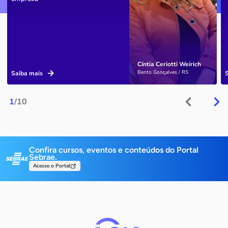
Cíntia Ceriotti Weirich
Bento Gonçalves / RS
Saiba mais
1
/10
Confira cursos, eventos e conteúdos do Portal
Sebrae.
Acesse o Portal