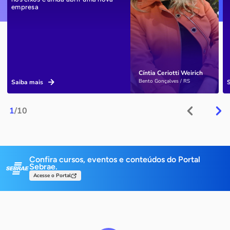
empresa
Cíntia Ceriotti Weirich
Bento Gonçalves / RS
Saiba mais
1
/10
Confira cursos, eventos e conteúdos do Portal
Sebrae.
Acesse o Portal