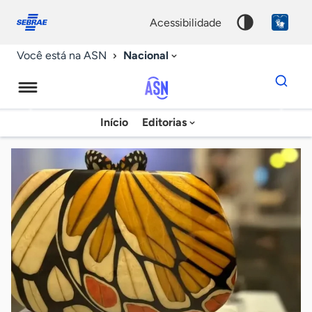
Fale
Acessibilidade
conosco
0
acessibilidade
9
Nacional
Você está na ASN
Dados
para
busca
Agência
Início
Editorias
Palavra
Sebrae
chave
de
Notícias