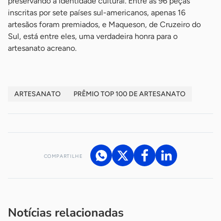
preservando a identidade cultural. Entre as 96 peças
inscritas por sete países sul-americanos, apenas 16
artesãos foram premiados, e Maqueson, de Cruzeiro do
Sul, está entre eles, uma verdadeira honra para o
artesanato acreano.
ARTESANATO
PRÊMIO TOP 100 DE ARTESANATO
COMPARTILHE
Acesse nossos canais de atendimento
Ficou com alguma dúvida?
.
Se
você é um profissional da imprensa, entre em contato pelo
imprensa@sebrae.com.br
fale com a ASN em cada UF
ou
Notícias relacionadas