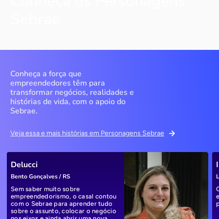
Conheça os Personagens
Sebrae
Conheça a força que
empreendedores têm para
transformar negócios, realidades e
histórias de vida, com o apoio do
Sebrae.
Veja essa e mais histórias em Personagens Sebrae
Delucci
Bento Gonçalves / RS
L
Sem saber muito sobre
empreendedorismo, o casal contou
com o Sebrae para aprender tudo
sobre o assunto, colocar o negócio
nos eixos e ainda abrir uma nova